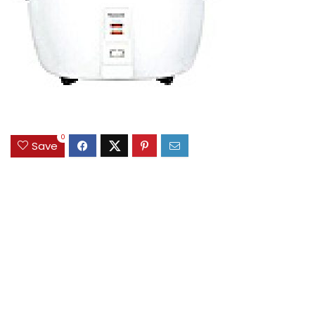
0
Save