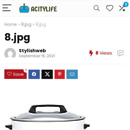
0
Home
»
8.jpg
»
8.jpg
8.jpg
Stylishweb
8
Views
September 15, 2021
0
Save