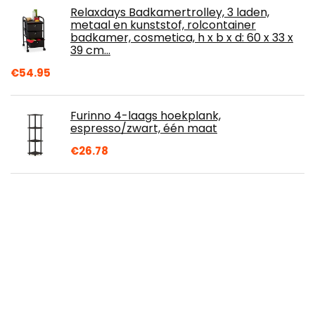
Relaxdays Badkamertrolley, 3 laden,
metaal en kunststof, rolcontainer
badkamer, cosmetica, h x b x d: 60 x 33 x
39 cm…
€
54.95
Furinno 4-laags hoekplank,
espresso/zwart, één maat
€
26.78
SONGMICS Broekhangers, 24 stuks, 42 cm,
kleerhangers met verstelbare tangen en
goudkleurige haken, antislip…
€
35.82
ARREGUI Basis afvalbak voor
afvalopvangemmers, stalen kast voor
gedifferentieerd afval, 2 drop-down