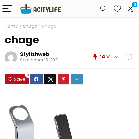
0
Home
»
chage
»
chage
chage
Stylishweb
14
Views
September 15, 2021
0
Save