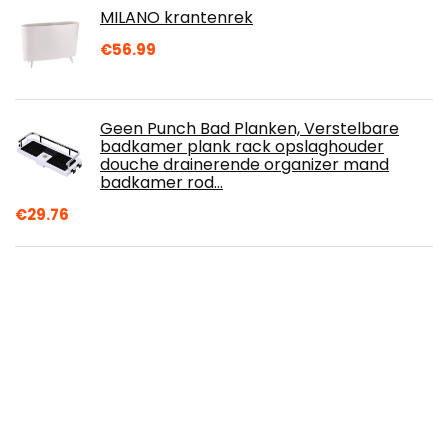
MILANO krantenrek
€
56.99
Geen Punch Bad Planken, Verstelbare
badkamer plank rack opslaghouder
douche drainerende organizer mand
badkamer rod…
€
29.76
Prullenbak Bureau Bin, Mini Draagbare
Tafel Afvalbak Pers-Type Deksel Desktop
Vuilnisbak Tissue Box Houder voor…
€
10.99
Fringoo - Grote Capaciteit Kids Vierkante
Lunchtas | Kleine Koeltas Kids Lunchbox |
Perfect als School Lunch Bag voor…