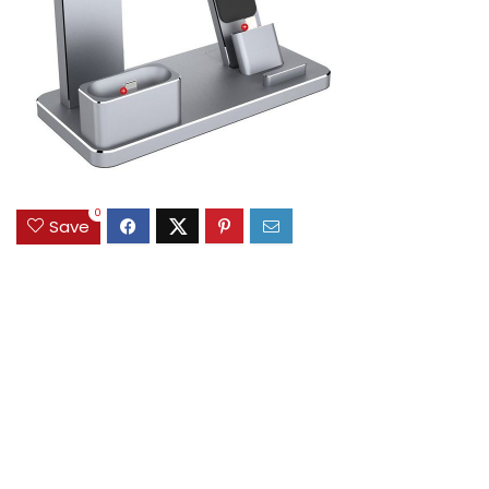
0
Save