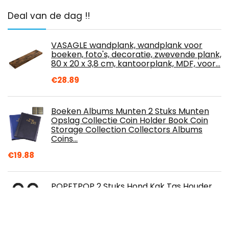
Deal van de dag !!
VASAGLE wandplank, wandplank voor
boeken, foto's, decoratie, zwevende plank,
80 x 20 x 3,8 cm, kantoorplank, MDF, voor…
€
28.89
Boeken Albums Munten 2 Stuks Munten
Opslag Collectie Coin Holder Book Coin
Storage Collection Collectors Albums
Coins…
€
19.88
POPETPOP 2 Stuks Hond Kak Tas Houder
Draagbare Vuilnisbak Ring Clip Pet Dog
Waste Bag Clip Huisdier Kattenbakvulling
Tas…