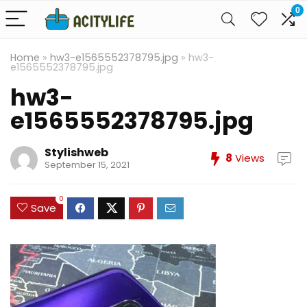
0
Home
»
hw3-e1565552378795.jpg
»
hw3-
e1565552378795.jpg
hw3-
e1565552378795.jpg
Stylishweb
8
Views
September 15, 2021
0
Save