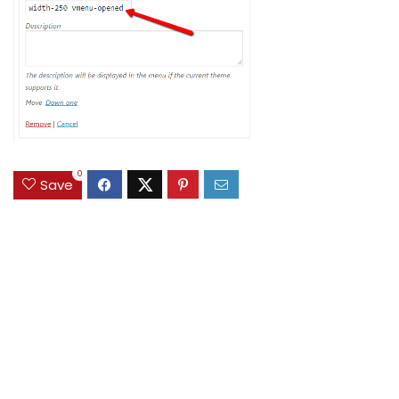
0
Save