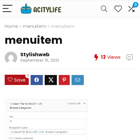
0
Home
»
menuitem
»
menuitem
menuitem
Stylishweb
13
Views
September 15, 2021
0
Save