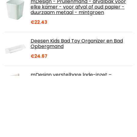
mDesign - Prullenmand - afvalbak voor
elke kamer - voor afval of oud papier -
duurzaam metaal - mintgroen
€
22.43
Deesen Kids Bad Toy Organizer en Bad
Opbergmand
€
24.67
mDesign verstelbare lade-inzet –
praktische lade-organizer voor kasten en
dressoirs – flexibele kunststof
ladeverdeler…
€
27.49
Vouw Wasmand met wielen
Multifunctionele hoek Slanke Wasserij
Hamper Vuile Kleding Opbergmand
Organisator Container…