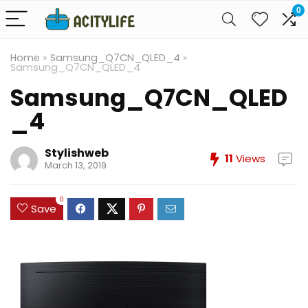
0
Home
»
Samsung_Q7CN_QLED_4
»
Samsung_Q7CN_QLED_4
Samsung_Q7CN_QLED
_4
Stylishweb
11
Views
March 13, 2019
0
Save