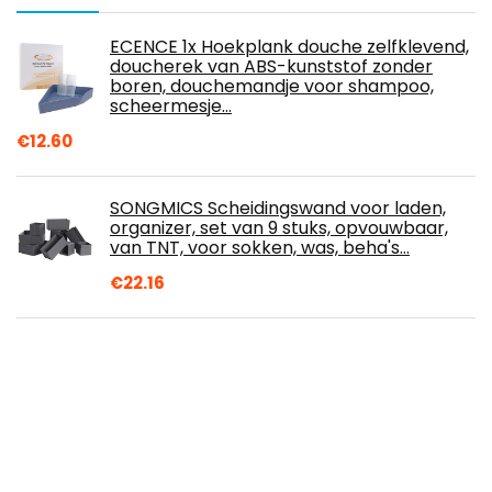
ECENCE 1x Hoekplank douche zelfklevend,
doucherek van ABS-kunststof zonder
boren, douchemandje voor shampoo,
scheermesje…
€
12.60
SONGMICS Scheidingswand voor laden,
organizer, set van 9 stuks, opvouwbaar,
van TNT, voor sokken, was, beha's…
€
22.16
Auto Asbak, Auto Blauwe LED Licht ABS
Portable Asbak Sigarettenkop Rookloze
Cilinder Bekerhouder met Deksel voor
Office…
€
11.69