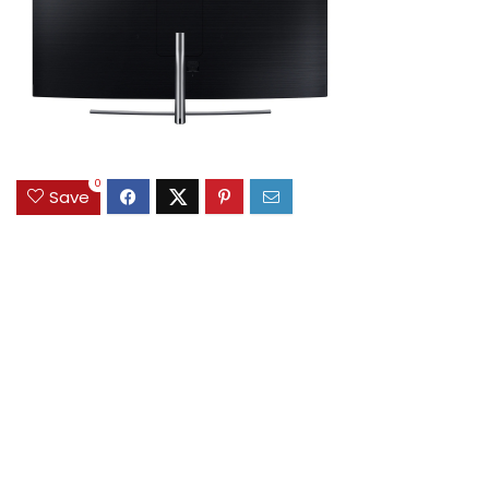
0
Save