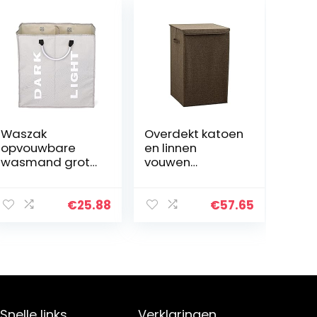
Waszak
Overdekt katoen
opvouwbare
en linnen
wasmand grote
vouwen
vuile wasmand
wasmand
belemmer
waterdichte
sorter oxford
opslag vuile
€
25.88
€
57.65
doek vuile
kleding emmer
kleding tas met
opvouwbare
aluminium
waterdichte
handvat (Color…
wasmand
(Color…
Snelle links
Verklaringen