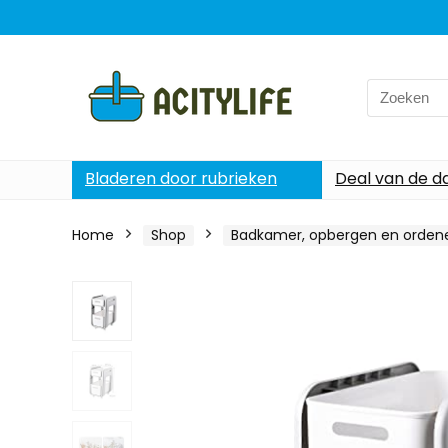
Search
for:
Bladeren door rubrieken
Deal van de d
Home
Shop
Badkamer, opbergen en orden