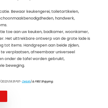
catie. Bewaar keukengerei, toiletartikelen,
 schoonmaakbenodigdheden, handwerk,
ems.
oratie toe aan uw keuken, badkamer, woonkamer,
. Het uittrekbare ontwerp van de grote lade is
ng tot items. Handgrepen aan beide zijden,
 te verplaatsen, afneembaar universeel
en onder de tafel worden gebruikt,
ele beweging.
/2023 09:31 PST-
Details
)
&
FREE Shipping
.