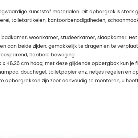
oogwaardige kunststof materialen. Dit opbergrek is sterk
ngerei, toiletartikelen, kantoorbenodigdheden, schoonm
en, badkamer, woonkamer, studeerkamer, slaapkamer. Het 
en aan beide zijden, gemakkelijk te dragen en te verpla
sbesparend, flexibele beweging.
 x 48,26 cm hoog; met deze glijdende opbergbox kun je fl
hampoo, douchegel, toiletpapier enz. netjes regelen en o
ze opbergrekken zijn zeer eenvoudig te monteren, u hoef