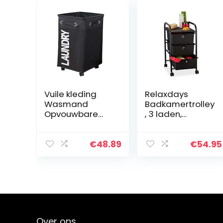
Vuile kleding
Relaxdays
Wasmand
Badkamertrolley
Opvouwbare
, 3 laden,
opbergmand
metaal en
met wiel for
kunststof,
kantoor
rolcontainer
€
48.89
€
54.95
Waterdichte
badkamer,
Oxford
cosmetica, h x b
Badkamer
x d: 60 x 33 x 39
Wasserij Hempel
cm…
(Color…
Over ons