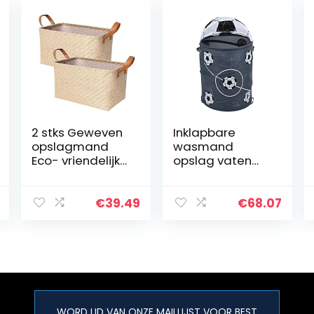
2 stks Geweven
Inklapbare
opslagmand
wasmand
Eco- vriendelijke
opslag vaten
Home
opslag vat
Opbergdoos
polyester doek
Opvouwbare
(Color : Black)
€
39.49
€
68.07
Organizer Box
Handgrepen
Wasserij
Mandkets…
WORD LID VAN ONZE MAILLIJST VOOR BEST