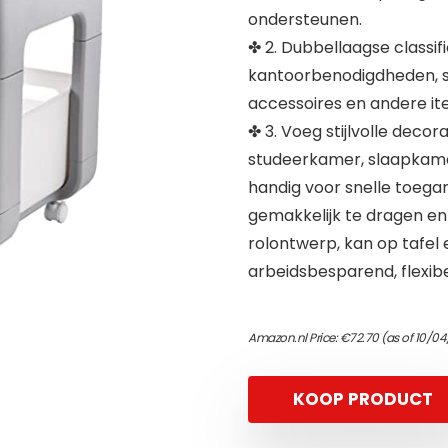
ondersteunen.
✤ 2. Dubbellaagse classifi
kantoorbenodigdheden,
accessoires en andere it
✤ 3. Voeg stijlvolle dec
studeerkamer, slaapkamer
handig voor snelle toega
gemakkelijk te dragen en
rolontwerp, kan op tafel 
arbeidsbesparend, flexib
Amazon.nl Price:
€
72.70
(as of 10/04
KOOP PRODUCT