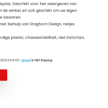
Display. Geschikt voor het weergeven van
n de winkel, en ook geschikt om uw eigen
te bewaren.
met behulp van Staghorn Design, netjes
e plastic, chassisstabiliteit, niet instorten,
/2023 09:31 PST-
Details
)
&
FREE Shipping
.