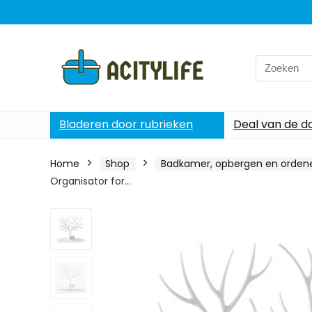
Search
for:
Bladeren door rubrieken
Deal van de d
Home
Shop
Badkamer, opbergen en orden
Organisator for…