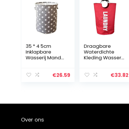
35 * 4 5cm
Draagbare
Inklapbare
Waterdichte
Wasserij Mand
Kleding Wasserij
Ster Patroon
Mand
Opslagmand
Opslagmand
Grote
Vouwkleding
€
26.59
€
33.82
Waterdichte
Draagbare
Linnen Doek
Kleding
Thuis Kleding
Opbergtas
Opslag…
Picknickmand
(Color : Red…
Over ons