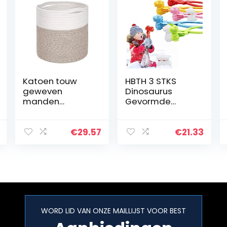
Katoen touw
HBTH 3 STKS
geweven
Dinosaurus
manden
Gevormde
huishoudelijke
Sneeuw
bloem pot
Sneeuwbal
badkamer
Maker Clip
€
29.57
€
21.33
slaapkamer
Maker
wasmand
Dinosaurus,Dino
opbergdoos
saurusvormige
desktop plant
Winter Sneeuw
organizer…
Zand Mold…
WORD LID VAN ONZE MAILLIJST VOOR BEST