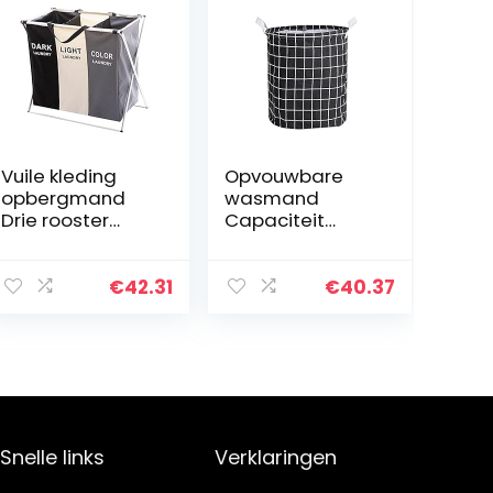
Vuile kleding
Opvouwbare
opbergmand
wasmand
Drie rooster
Capaciteit
organizer mand
Wasserij Mand
inklapbare grote
Kunst
wasmand
Waterdichte
€
42.31
€
40.37
waterdichte
Tuniek Vuile
thuis wasmand
Kleding Mand
(Color : 2 Grid)
Organizer (Color
: Black – grid)
Snelle links
Verklaringen