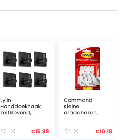
Lylin
Command
Handdoekhaak,
Kleine
zelfklevend,
draadhaken,
bevestiging
Value Pack van
zonder boren,
9 haken en 12
waterbestendig,
Command
€
15.98
€
10.18
roestvrij staal,
Adhesive Strips,