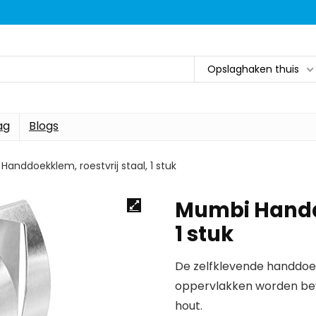
Opslaghaken thuis
ag
Blogs
anddoekklem, roestvrij staal, 1 stuk
Mumbi Handdo
1 stuk
De zelfklevende handdoe
oppervlakken worden beve
hout.