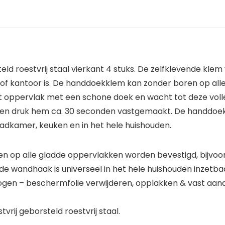
oestvrij staal vierkant 4 stuks. De zelfklevende klem van
 of kantoor is. De handdoekklem kan zonder boren op alle
et oppervlak met een schone doek en wacht tot deze volle
e en druk hem ca. 30 seconden vastgemaakt. De handdoek
dkamer, keuken en in het hele huishouden.
op alle gladde oppervlakken worden bevestigd, bijvoorbe
 de wandhaak is universeel in het hele huishouden inzetba
gen – beschermfolie verwijderen, opplakken & vast aand
rij geborsteld roestvrij staal.