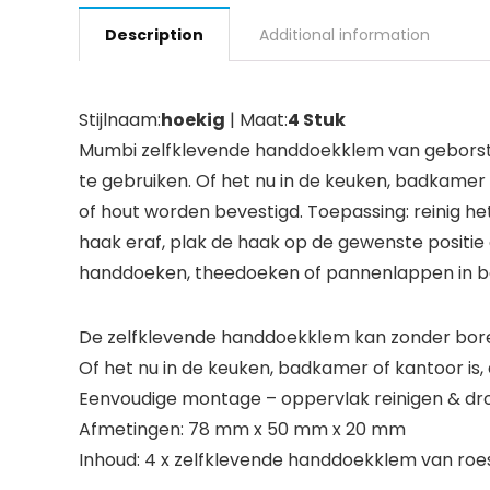
Description
Additional information
Stijlnaam:
hoekig
| Maat:
4 Stuk
Mumbi zelfklevende handdoekklem van geborsteld r
te gebruiken. Of het nu in de keuken, badkamer
of hout worden bevestigd. Toepassing: reinig h
haak eraf, plak de haak op de gewenste positi
handdoeken, theedoeken of pannenlappen in ba
De zelfklevende handdoekklem kan zonder boren 
Of het nu in de keuken, badkamer of kantoor is,
Eenvoudige montage – oppervlak reinigen & dro
Afmetingen: 78 mm x 50 mm x 20 mm
Inhoud: 4 x zelfklevende handdoekklem van roestv