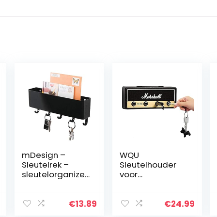
mDesign –
WQU
Sleutelrek –
Sleutelhouder
sleutelorganizer
voor
/sleutelhouder –
gitaarsleutelha
met plastic
nger, voor
postbakje/mod
wandmontage,
€
13.89
€
24.99
ern/wandmodel
met 4