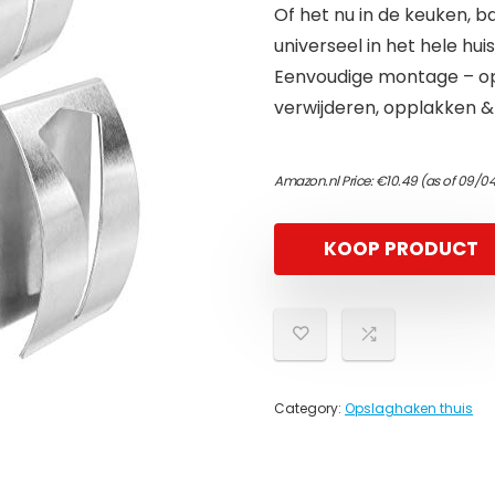
Of het nu in de keuken, b
universeel in het hele hu
Eenvoudige montage – op
verwijderen, opplakken &
Amazon.nl Price:
€
10.49
(as of 09/0
KOOP PRODUCT
Category:
Opslaghaken thuis