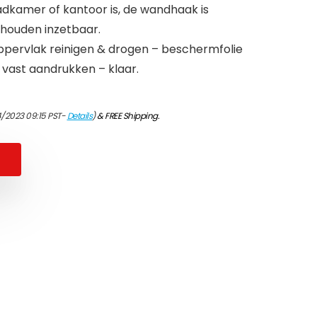
adkamer of kantoor is, de wandhaak is
ishouden inzetbaar.
pervlak reinigen & drogen – beschermfolie
 vast aandrukken – klaar.
4/2023 09:15 PST-
Details
)
&
FREE Shipping
.