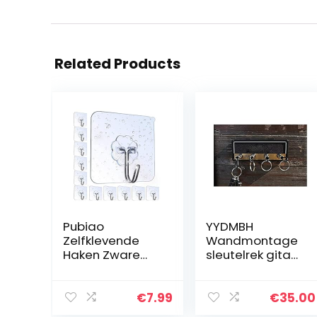
Related Products
Pubiao
YYDMBH
Zelfklevende
Wandmontage
Haken Zware
sleutelrek gitaar
Anti-Skid
muziek
Traceless Sticky
sleutelhanger
Haak voor
opslag muur
€
7.99
€
35.00
Keuken
sleutelrek kleine