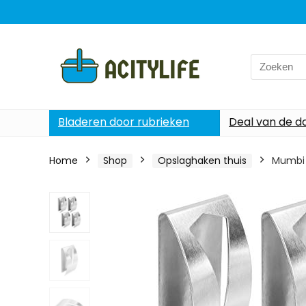
Search
for:
Bladeren door rubrieken
Deal van de d
Home
Shop
Opslaghaken thuis
Mumbi H