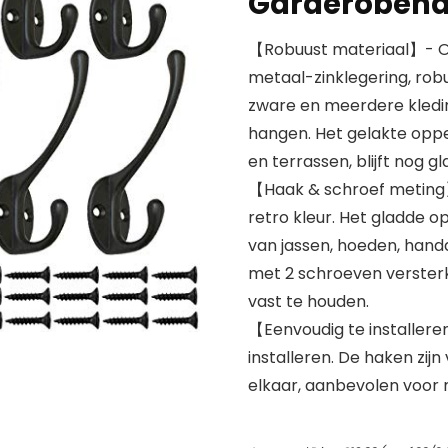
Garderobeh
【Robuust materiaal】- On
metaal-zinklegering, rob
zware en meerdere kledin
hangen. Het gelakte oppe
en terrassen, blijft nog g
【Haak & schroef meting
retro kleur. Het gladde 
van jassen, hoeden, han
met 2 schroeven versterk
vast te houden.
【Eenvoudig te installere
installeren. De haken zij
elkaar, aanbevolen voor