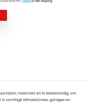
/2023 09:15 PST-
Details
)
&
FREE Shipping
.
duurzaam, roestvast en krasbestendig, om
 in vochtige klimaatzones, garages en