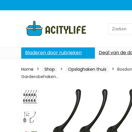
Search
for:
Bladeren door rubrieken
Deal van de d
Home
Shop
Opslaghaken thuis
Bosdon
Garderobehaken…