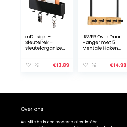
mDesign –
JSVER Over Door
Sleutelrek –
Hanger met 5
sleutelorganizer
Mentale Haken
/sleutelhouder –
Over de
met plastic
Deurhanger
postbakje/mod
voor Badkamer
€
13.89
€
14.99
ern/wandmodel
Haaklijst voor
– zwart
Kleding,
Handdoek,
Tassen…
Over ons
Acitylife.be is een moderne alles-in-één