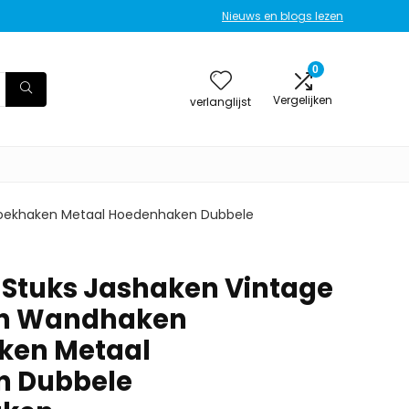
Nieuws en blogs lezen
0
Vergelijken
verlanglijst
doekhaken Metaal Hoedenhaken Dubbele
 Stuks Jashaken Vintage
en Wandhaken
ken Metaal
 Dubbele