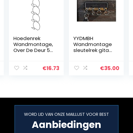
Hoedenrek
YYDMBH
Wandmontage,
Wandmontage
Over De Deur 5
sleutelrek gitaar
Ringen
muziek
Opknoping Caps
sleutelhanger
Organisatorhaa
opslag muur
€
16.73
€
35.00
k, Ponsvrije Jas
sleutelrek kleine
Sjaals
hal vintage
Veelzijdige Haak
sleutelhanger
Voor…
thuis…
WORD LID VAN ONZE MAILLIJST VOOR BEST
Aanbiedingen