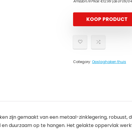
Amazon.nl Price:
€
12.99
(as of 09/04
KOOP PRODUCT
Category:
Opslaghaken thuis
n zijn gemaakt van een metaal-zinklegering, robuust, 
d en duurzaam op te hangen. Het gelakte oppervlak werkt