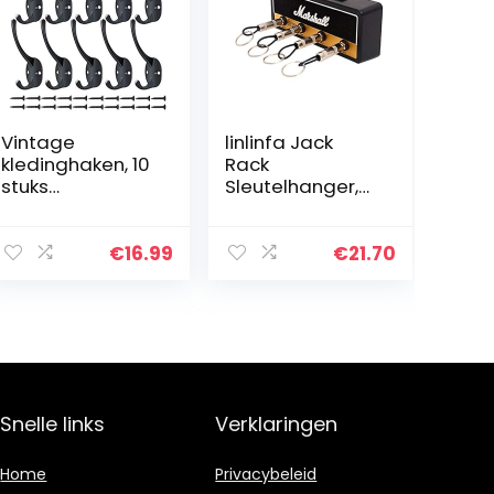
Vintage
linlinfa Jack
kledinghaken, 10
Rack
stuks
Sleutelhanger,
garderobehake
vintage
n
gitaarversterker
handdoekhaken
-sleutelhanger,
€
16.99
€
21.70
metalen
set met
hoedenhaken,
sleutelhangers
muurjashaken
en
met schroeven
wandbevestigin
voor…
g
Snelle links
Verklaringen
Home
Privacybeleid