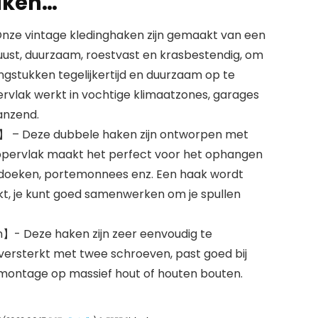
aken…
ze vintage kledinghaken zijn gemaakt van een
uust, duurzaam, roestvast en krasbestendig, om
gstukken tegelijkertijd en duurzaam op te
rvlak werkt in vochtige klimaatzones, garages
lanzend.
】 – Deze dubbele haken zijn ontworpen met
oppervlak maakt het perfect voor het ophangen
ddoeken, portemonnees enz. Een haak wordt
t, je kunt goed samenwerken om je spullen
n】- Deze haken zijn zeer eenvoudig te
n versterkt met twee schroeven, past goed bij
 montage op massief hout of houten bouten.