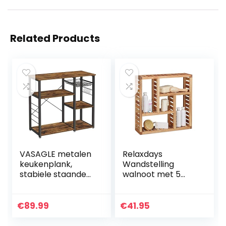
Related Products
VASAGLE metalen
Relaxdays
keukenplank,
Wandstelling
stabiele staande
walnoot met 5
plank,
vakken, voor
plaatsbesparende
badkamer, hal en
magnetronplank
woonkamer,
€
89.99
€
41.95
met stalen frame
opbergruimte,
en draadmand,
HxBxD: 50 x 50 x 15