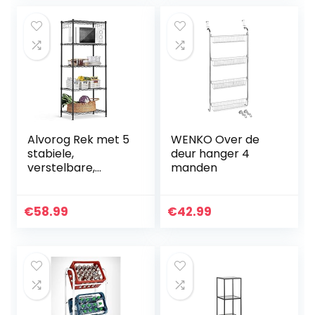
met…
cm…
Alvorog Rek met 5
WENKO Over de
stabiele,
deur hanger 4
verstelbare,
manden
metalen
legplanken,
opslagruimte voor
€
58.99
€
42.99
keuken, kantoor,
garage,
badkamer…