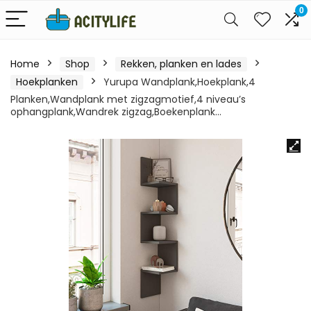
0
Home
Shop
Rekken, planken en lades
Hoekplanken
Yurupa Wandplank,Hoekplank,4
Planken,Wandplank met zigzagmotief,4 niveau’s
ophangplank,Wandrek zigzag,Boekenplank…