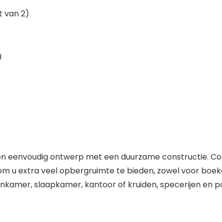
t van 2)
H
en eenvoudig ontwerp met een duurzame constructie. Com
m u extra veel opbergruimte te bieden, zowel voor boeken
kamer, slaapkamer, kantoor of kruiden, specerijen en po