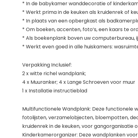
* In de babykamer wanddecoratie of kinderkam
* Werkt prima in de keuken als kruidenrek of k
* In plaats van een opbergkast als badkamerplank
* Om boeken, accenten, foto’s, een kaars te ord
* Als boekenplank boven uw computerbureau, ijde
* Werkt even goed in alle huiskamers: wasruim
Verpakking Inclusief:
2 x witte richel wandplank;
4 x Muuranker; 4 x Lange Schroeven voor muur
1 x Installatie instructieblad
Multifunctionele Wandplank: Deze functionele
fotolijsten, verzamelobjecten, bloempotten, de
kruidenrek in de keuken, voor gangorganisatie o
Kinderkamerorganizer: Deze wandplanken voor 