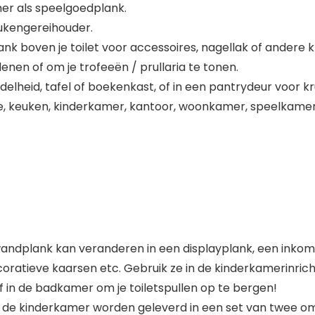
er als speelgoedplank.
eukengereihouder.
 boven je toilet voor accessoires, nagellak of andere kle
enen of om je trofeeën / prullaria te tonen.
lheid, tafel of boekenkast, of in een pantrydeur voor kr
te, keuken, kinderkamer, kantoor, woonkamer, speelkame
 wandplank kan veranderen in een displayplank, een in
coratieve kaarsen etc. Gebruik ze in de kinderkamerinric
f in de badkamer om je toiletspullen op te bergen!
de kinderkamer worden geleverd in een set van twee om