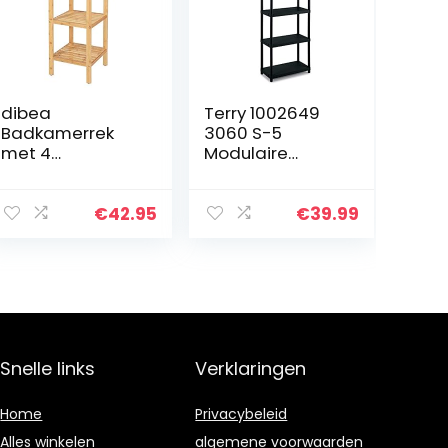
dibea
Terry 1002649
Badkamerrek
3060 S-5
met 4
Modulaire
legplanken,
stellingkast met
woonkamerrek,
5 planken, Zwart,
staand rek,
Kunststof,
€
42.95
€
39.99
bamboerek,
60x30x165 cm
badkamerrek,
boekenkast,
hoekrek,
keukenrek, 33…
Snelle links
Verklaringen
Home
Privacybeleid
Alles winkelen
algemene voorwaarden