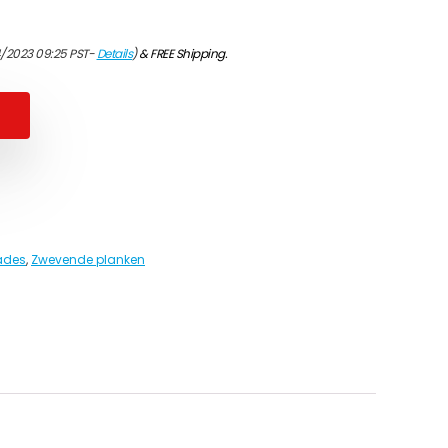
4/2023 09:25 PST-
Details
)
&
FREE Shipping
.
lades
,
Zwevende planken