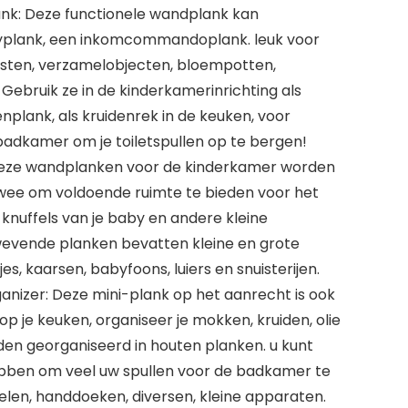
ank: Deze functionele wandplank kan
ayplank, een inkomcommandoplank. leuk voor
jsten, verzamelobjecten, bloempotten,
Gebruik ze in de kinderkamerinrichting als
lank, als kruidenrek in de keuken, voor
 badkamer om je toiletspullen op te bergen!
Deze wandplanken voor de kinderkamer worden
twee om voldoende ruimte te bieden voor het
knuffels van je baby en andere kleine
wevende planken bevatten kleine en grote
tjes, kaarsen, babyfoons, luiers en snuisterijen.
nizer: Deze mini-plank op het aanrecht is ook
op je keuken, organiseer je mokken, kruiden, olie
den georganiseerd in houten planken. u kunt
bben om veel uw spullen voor de badkamer te
ikelen, handdoeken, diversen, kleine apparaten.