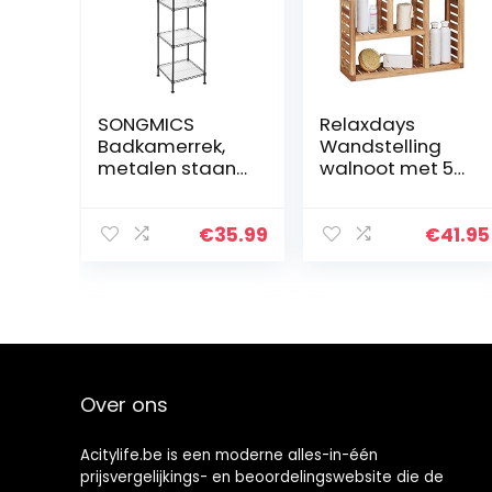
SONGMICS
Relaxdays
Badkamerrek,
Wandstelling
metalen staand
walnoot met 5
rek, robuust, tot
vakken, voor
100 kg
badkamer, hal
belastbaar, met
en woonkamer,
€
35.99
€
41.95
5 PP-platen,
opbergruimte,
met
HxBxD: 50 x 50 x
uitneembare
15 cm…
haken, 30 x…
Over ons
Acitylife.be is een moderne alles-in-één
prijsvergelijkings- en beoordelingswebsite die de