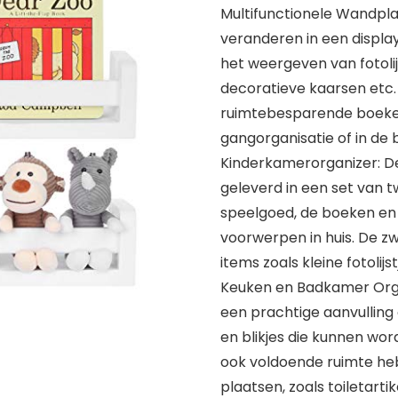
Multifunctionele Wandpl
veranderen in een displ
het weergeven van fotoli
decoratieve kaarsen etc. 
ruimtebesparende boekenp
gangorganisatie of in de
Kinderkamerorganizer: 
geleverd in een set van 
speelgoed, de boeken en 
voorwerpen in huis. De z
items zoals kleine fotolijs
Keuken en Badkamer Orga
een prachtige aanvulling 
en blikjes die kunnen wor
ook voldoende ruimte he
plaatsen, zoals toiletart