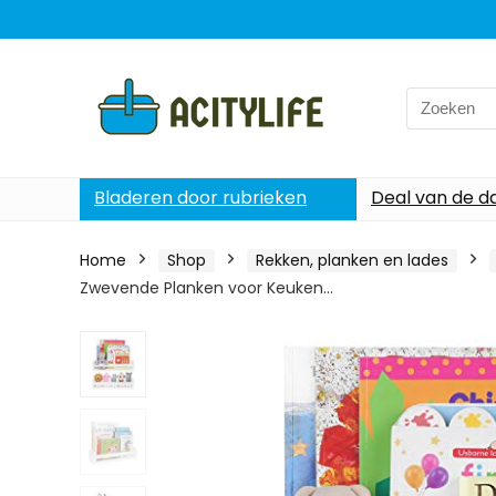
Search
for:
Bladeren door rubrieken
Deal van de d
Home
Shop
Rekken, planken en lades
Zwevende Planken voor Keuken…