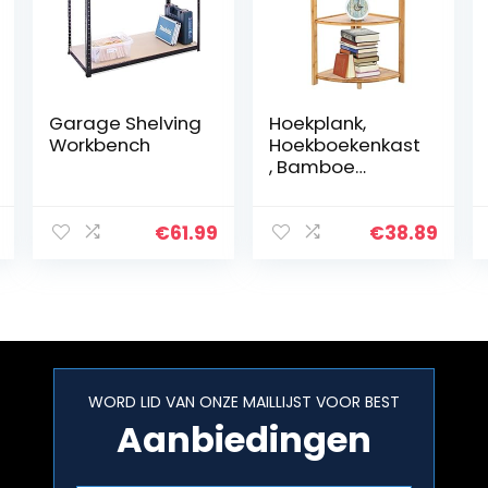
Garage Shelving
Hoekplank,
Workbench
Hoekboekenkast
, Bamboe
opbergkast,
Vrijstaande
opbergplank,
€
61.99
€
38.89
Stabiele
structuur,
Voldoende
opslagruimte…
WORD LID VAN ONZE MAILLIJST VOOR BEST
Aanbiedingen