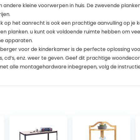
n andere kleine voorwerpen in huis. De zwevende planken 
ijen.
op het aanrecht is ook een prachtige aanvulling op je ke
uten planken. u kunt ook voldoende ruimte hebben om vee
ine apparaten.
erger voor de kinderkamer is de perfecte oplossing vo
’s, cd’s, enz. weer te geven. Geef dit prachtige woondeco
n met alle montagehardware inbegrepen, volg de instructi