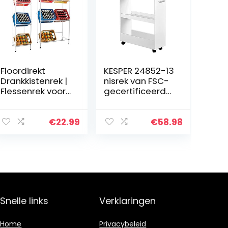
Floordirekt
KESPER 24852-13
Drankkistenrek |
nisrek van FSC-
Flessenrek voor
gecertificeerd
3 kratten, 42 x
spaanplaat, wit
37 x 128 cm |
met melamine
Dikte: 8 mm | wit
gecoat/rek/rolr
€
22.99
€
58.98
ek
Snelle links
Verklaringen
Home
Privacybeleid