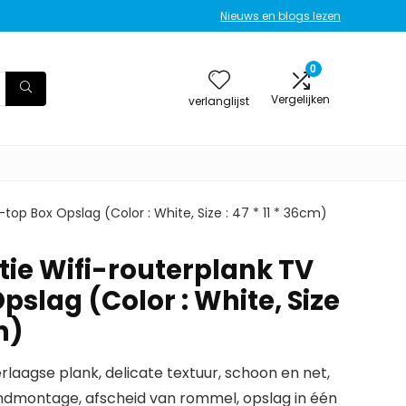
Nieuws en blogs lezen
0
Vergelijken
verlanglijst
op Box Opslag (Color : White, Size : 47 * 11 * 36cm)
e Wifi-routerplank TV
pslag (Color : White, Size
m)
agse plank, delicate textuur, schoon en net,
montage, afscheid van rommel, opslag in één