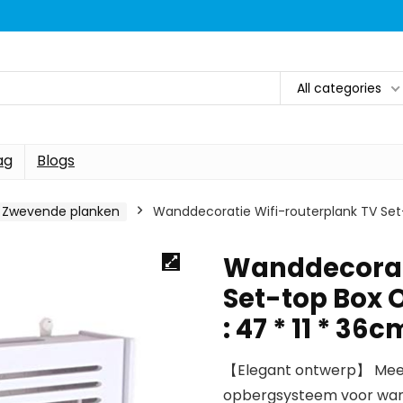
All categories
ag
Blogs
Zwevende planken
Wanddecoratie Wifi-routerplank TV Set-t
Wanddecorati
Set-top Box O
: 47 * 11 * 36c
【Elegant ontwerp】 Meerla
opbergsysteem voor wand