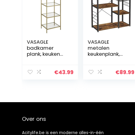
VASAGLE
VASAGLE
badkamer
metalen
plank, keuken
keukenplank,
plank,
stabiele
vloerplank, hal
staande plank,
plank, plant
plaatsbesparen
€
43.99
€
89.99
plank met 4
de
planken
magnetronplan
gemaakt van
k met stalen
gehard glas…
frame en
draadmand,
met…
Over ons
Acitylife.be is een moderne alles-in-één