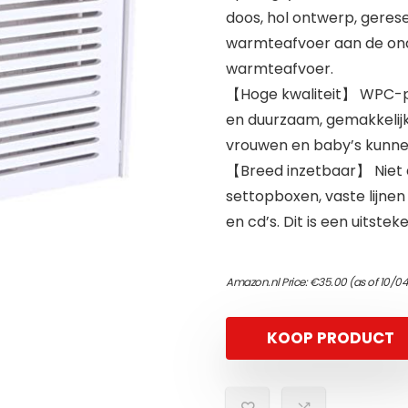
doos, hol ontwerp, gere
warmteafvoer aan de onde
warmteafvoer.
【Hoge kwaliteit】 WPC-pla
en duurzaam, gemakkelijk
vrouwen en baby’s kunne
【Breed inzetbaar】 Niet a
settopboxen, vaste lijne
en cd’s. Dit is een uitste
Amazon.nl Price:
€
35.00
(as of 10/0
KOOP PRODUCT