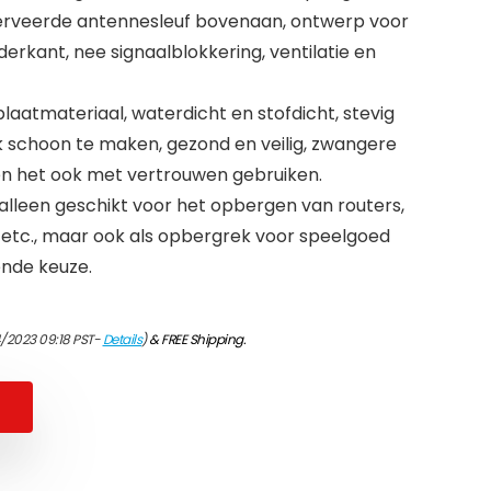
serveerde antennesleuf bovenaan, ontwerp voor
rkant, nee signaalblokkering, ventilatie en
atmateriaal, waterdicht en stofdicht, stevig
 schoon te maken, gezond en veilig, zwangere
n het ook met vertrouwen gebruiken.
lleen geschikt voor het opbergen van routers,
n etc., maar ook als opbergrek voor speelgoed
kende keuze.
4/2023 09:18 PST-
Details
)
&
FREE Shipping
.