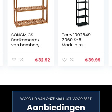
SONGMICS
Terry 1002649
Badkamerrek
3060 S-5
van bamboe,
Modulaire
plantenrek met
stellingkast met
3 verstelbare
5 planken, Zwart,
planken,
Kunststof,
€
32.92
€
39.99
wandmontage
60x30x165 cm
of vrijstaand,
woonkamer, hal
of…
WORD LID VAN ONZE MAILLIJST VOOR BEST
Aanbiedingen