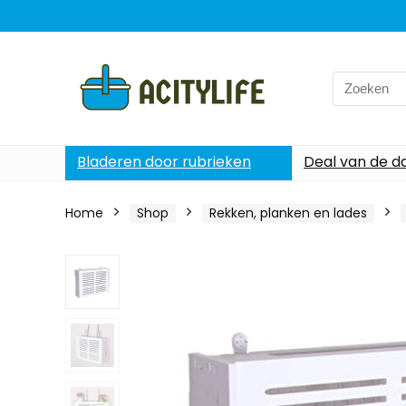
Search
for:
Bladeren door rubrieken
Deal van de d
Home
Shop
Rekken, planken en lades