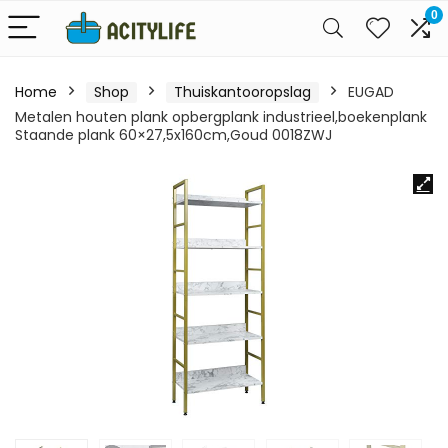
0
Home
Shop
Thuiskantooropslag
EUGAD
Metalen houten plank opbergplank industrieel,boekenplank
Staande plank 60×27,5x160cm,Goud 0018ZWJ