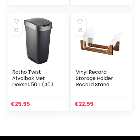
Rotho Twist
Vinyl Record
Afvalbak Met
Storage Holder
Deksel, 50 L (40,1 x
Record Stand
29,8 x 60,2 cm),
Album Opslag
Zwart/ Zilver
Display Stand-
Store en geschikt
€
25.95
€
22.99
voor maximaal 50
albums, dvd’s of…