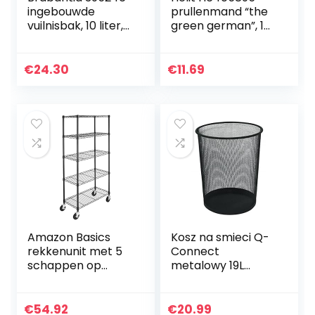
ingebouwde
prullenmand “the
vuilnisbak, 10 liter,
green german”, 18
zwart
liter, van
gerecyclede
kunststof Blauer
€
24.30
€
11.69
Engel
gecertificeerd,
antraciet-zwart, 1
stuk
Amazon Basics
Kosz na smieci Q-
rekkenunit met 5
Connect
schappen op
metalowy 19L
wielen van 10 cm,
czarny
zwart
€
54.92
€
20.99