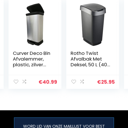
Curver Deco Bin
Rotho Twist
Afvalemmer,
Afvalbak Met
plastic, zilver
Deksel, 50 L (40,1
metallic, 39 x 29
x 29,8 x 60,2 cm),
x 72
Zwart/ Zilver
€
40.99
€
25.95
WORD LID VAN ONZE MAILLIJST VOOR BEST