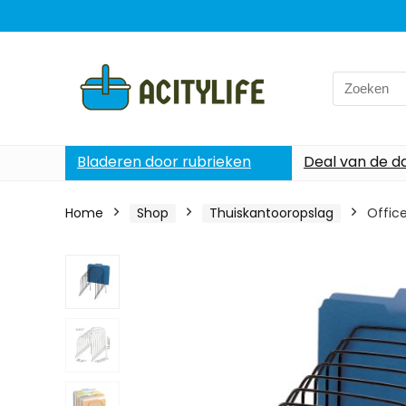
Search
for:
Bladeren door rubrieken
Deal van de d
Home
Shop
Thuiskantooropslag
Office