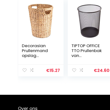
Decorasian
TIPTOP OFFICE
Prullenmand
TTO Prullenbak
opslag
van
gevlochten van
draadmetaal 19
waterhyacint –
liter, kunststof,
afvalemmer
zwart, Large
€
15.27
€
24.60
met handvat –
diameter 25 cm
boven, 19 cm
onder…
Over ons