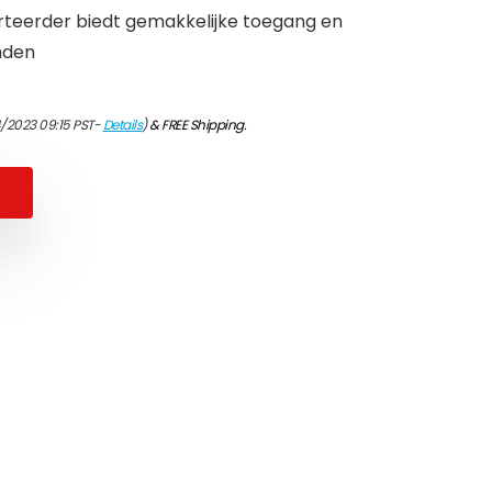
rteerder biedt gemakkelijke toegang en
nden
/2023 09:15 PST-
Details
)
&
FREE Shipping
.