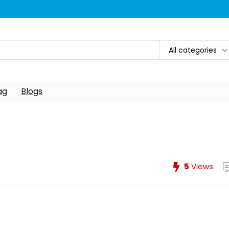
All categories
ag
Blogs
5
Views