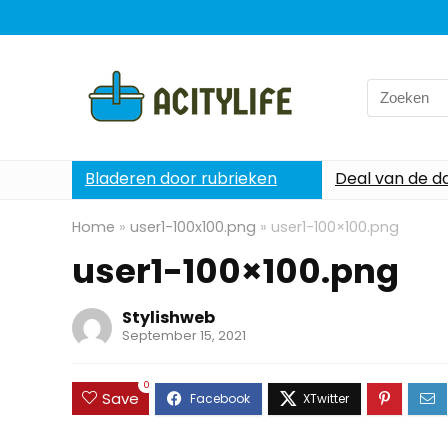
Search
for:
Bladeren door rubrieken
Deal van de d
Home
»
user1-100x100.png
»
user1-100×100.png
user1-100×100.png
Stylishweb
September 15, 2021
0
Save