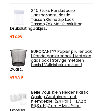
240 Stuks Hersluitbare
Tansparante Plastic
Tassen,Kleine Zip Lock
Tassen,Zak Met Ritssluiting
Druksluiting,Zakjes…
€
12.58
EUROXANTY® Papier prullenbak
| Ronde papierenbak | Metalen
gaas bak | Stevige metalen
basis | Vuilnisbak kantoor |
Zwart…
€
14.99
Belle Vous Klein Helder Plastic
Opslag Containers met
Klemdeksel (24 Pak) – L7,2 x
B6,3 x H1,7 cm – Mini Pillen
Doosjes…