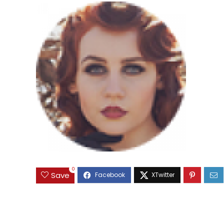
0
Save