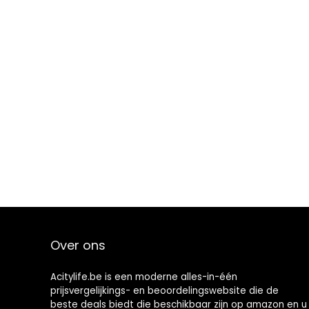
Over ons
Acitylife.be is een moderne alles-in-één
prijsvergelijkings- en beoordelingswebsite die de
beste deals biedt die beschikbaar zijn op amazon en u