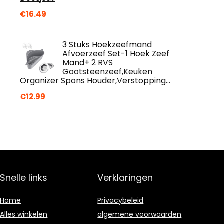
€
16.49
3 Stuks Hoekzeefmand
Afvoerzeef Set-1 Hoek Zeef
Mand+ 2 RVS
Gootsteenzeef,Keuken
Organizer Spons Houder,Verstopping…
€
12.99
Snelle links
Verklaringen
Home
Privacybeleid
Alles winkelen
algemene voorwaarden