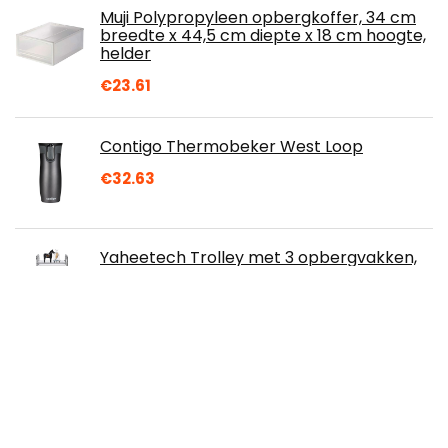
Muji Polypropyleen opbergkoffer, 34 cm
breedte x 44,5 cm diepte x 18 cm hoogte,
helder
€
23.61
Contigo Thermobeker West Loop
€
32.63
Yaheetech Trolley met 3 opbergvakken,
rolcontainer rolbaar, badrolwagen met
remmen, opbergwagen van plastic…
€
27.99
9 Slot Magazine Holder, Desktop File
Sorter Organizer Triangle Bookshelf
Decor Home Office (Color : B, Size :
26x18x18cm…