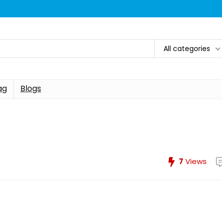
All categories
ag
Blogs
7
Views