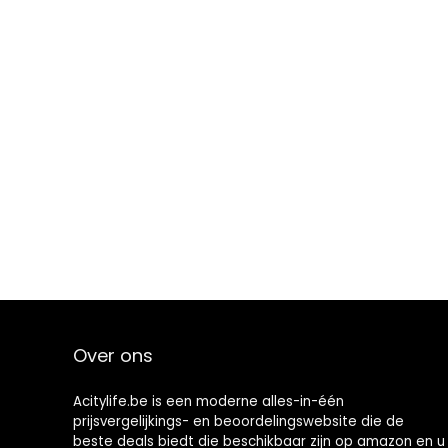
Over ons
Acitylife.be is een moderne alles-in-één
prijsvergelijkings- en beoordelingswebsite die de
beste deals biedt die beschikbaar zijn op amazon en u