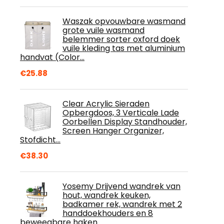
Waszak opvouwbare wasmand
grote vuile wasmand
belemmer sorter oxford doek
vuile kleding tas met aluminium
handvat (Color…
€
25.88
Clear Acrylic Sieraden
Opbergdoos, 3 Verticale Lade
Oorbellen Display Standhouder,
Screen Hanger Organizer,
Stofdicht…
€
38.30
Yosemy Drijvend wandrek van
hout, wandrek keuken,
badkamer rek, wandrek met 2
handdoekhouders en 8
beweegbare haken…