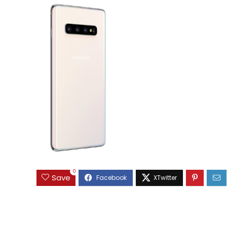
0
Save