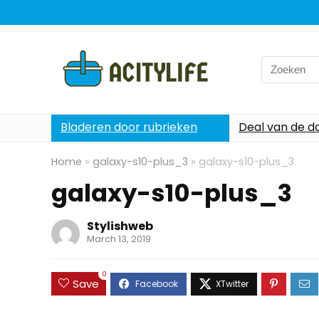
Search
for:
Bladeren door rubrieken
Deal van de d
Home
»
galaxy-s10-plus_3
»
galaxy-s10-plus_3
galaxy-s10-plus_3
Stylishweb
March 13, 2019
0
Save