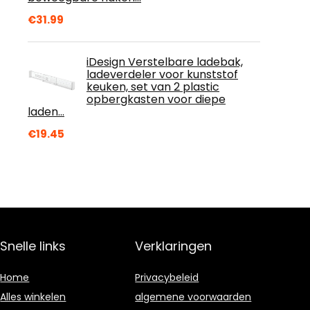
€
31.99
iDesign Verstelbare ladebak,
ladeverdeler voor kunststof
keuken, set van 2 plastic
opbergkasten voor diepe
laden…
€
19.45
Snelle links
Verklaringen
Home
Privacybeleid
Alles winkelen
algemene voorwaarden