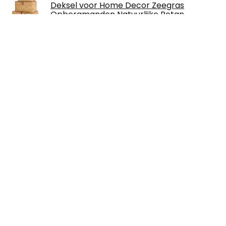
Deksel voor Home Decor Zeegras
Opbergmanden Natuurlijke Rotan
Geweven Rechthoekige…
€
44.69
Draagbare vouwen wasmand grote
capaciteit handvat waterdichte grote
linnen opslag mand kleding orgnizer bin
(Color…
€
37.29
VASAGLE wandkast, wandkast met
legbord, wandkast met 5 uitneembare
haken, hoedenplank, voor hal,
slaapkamer, badkamer en…
€
30.99