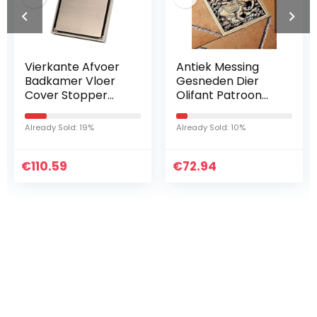
 Afvoer
Antiek Messing
Afvoerputje 
 Vloer
Gesneden Dier
Vierkante An
pper
Olifant Patroon
geur Badka
he
Badkamer Douche
Afval Gate 
ef
Afvoer
Afdruiprek 
19%
Already Sold: 10%
Already Sold: 52%
 Douche
4″Vierkante
Groot Kaliber
je
Afvoer
110mm)
€
Afvalroosters
72.94
€
72.94
Iets interessants
gevonden ?