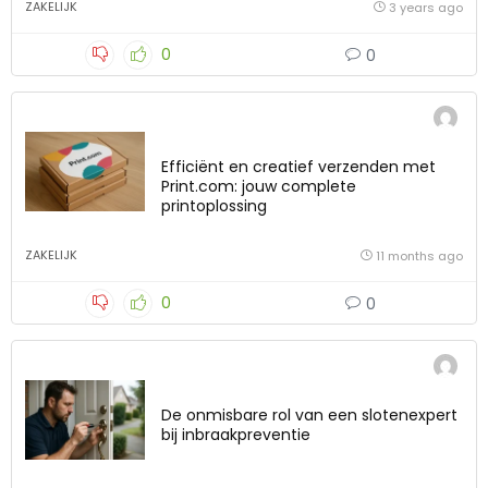
ZAKELIJK
3 years ago
0
0
Efficiënt en creatief verzenden met
Print.com: jouw complete
printoplossing
ZAKELIJK
11 months ago
0
0
De onmisbare rol van een slotenexpert
bij inbraakpreventie