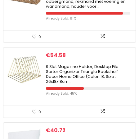
opbergmand, rekmand met voering en
wandmand, houder voor…
Already Sold: 91%
0
€
54.58
9 Slot Magazine Holder, Desktop File
Sorter Organizer Triangle Bookshelf
Decor Home Office (Color : B, Size :
26x18x18cm…
Already Sold: 45%
0
€
40.72