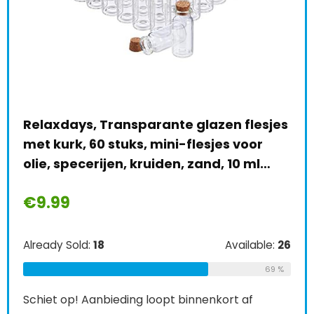
Kollea Herbruikb
, Transparante glazen flesjes
stuks ziplock-za
60 stuks, mini-flesjes voor
boterhamzakken
erijen, kruiden, zand, 10 ml…
extra dikke…
€
15.99
:
18
Available:
26
Already Sold:
21
69 %
Aanbieding loopt binnenkort af