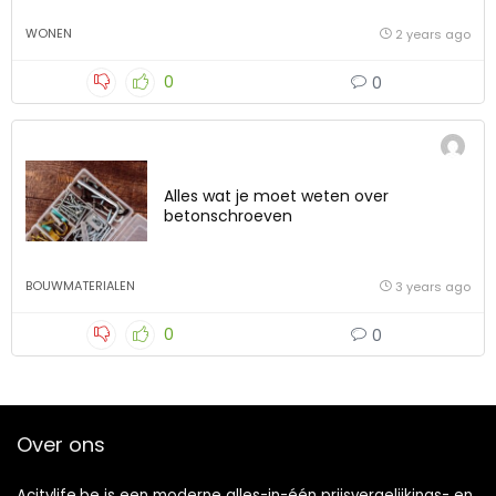
WONEN
2 years ago
0
0
Alles wat je moet weten over
betonschroeven
BOUWMATERIALEN
3 years ago
0
0
Over ons
Acitylife.be is een moderne alles-in-één prijsvergelijkings- en