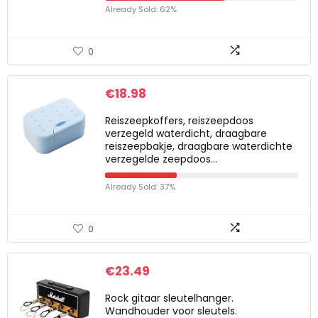
Already Sold: 62%
0
€
18.98
Reiszeepkoffers, reiszeepdoos
verzegeld waterdicht, draagbare
reiszeepbakje, draagbare waterdichte
verzegelde zeepdoos…
Already Sold: 37%
0
€
23.49
Rock gitaar sleutelhanger.
Wandhouder voor sleutels.