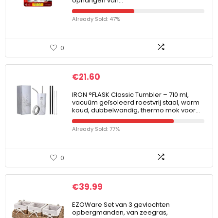
ophangen van…
Already Sold: 47%
0
€
21.60
IRON °FLASK Classic Tumbler – 710 ml,
vacuüm geïsoleerd roestvrij staal, warm
koud, dubbelwandig, thermo mok voor…
Already Sold: 77%
0
€
39.99
EZOWare Set van 3 gevlochten
opbergmanden, van zeegras,