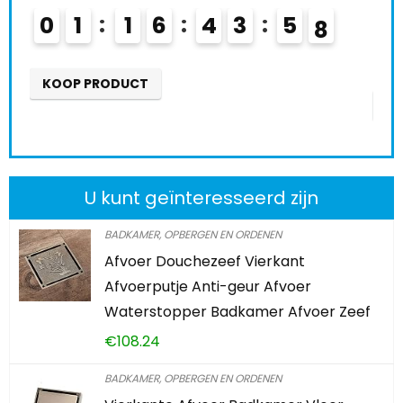
Schiet op! Aanbiedin
1
6
4
3
5
6
0
2
1
6
7
DUCT
KOOP PRODUCT
U kunt geïnteresseerd zijn
BADKAMER, OPBERGEN EN ORDENEN
Afvoer Douchezeef Vierkant
Afvoerputje Anti-geur Afvoer
Waterstopper Badkamer Afvoer Zeef
€
108.24
BADKAMER, OPBERGEN EN ORDENEN