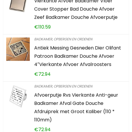
Vierkante Afvoer Badkamer Vloer
Cover Stopper Bad Douche Afvoer
Zeef Badkamer Douche Afvoerputje
€
110.59
BADKAMER, OPBERGEN EN ORDENEN
Antiek Messing Gesneden Dier Olifant
Patroon Badkamer Douche Afvoer
4″Vierkante Afvoer Afvalroosters
€
72.94
BADKAMER, OPBERGEN EN ORDENEN
Afvoerputje Rvs Vierkante Anti-geur
Badkamer Afval Gate Douche
Afdruiprek met Groot Kaliber (110 *
110mm)
€
72.94