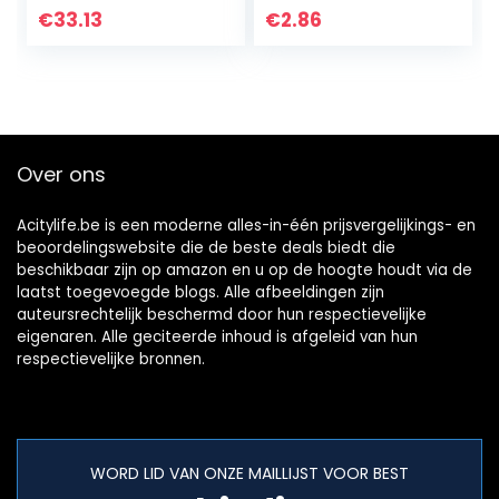
Container Planter
stickers etiketten
€
33.13
€
2.86
Houder Nursery
(Type 3)
Organizer Hom…
Over ons
Acitylife.be is een moderne alles-in-één prijsvergelijkings- en
beoordelingswebsite die de beste deals biedt die
beschikbaar zijn op amazon en u op de hoogte houdt via de
laatst toegevoegde blogs. Alle afbeeldingen zijn
auteursrechtelijk beschermd door hun respectievelijke
eigenaren. Alle geciteerde inhoud is afgeleid van hun
respectievelijke bronnen.
WORD LID VAN ONZE MAILLIJST VOOR BEST