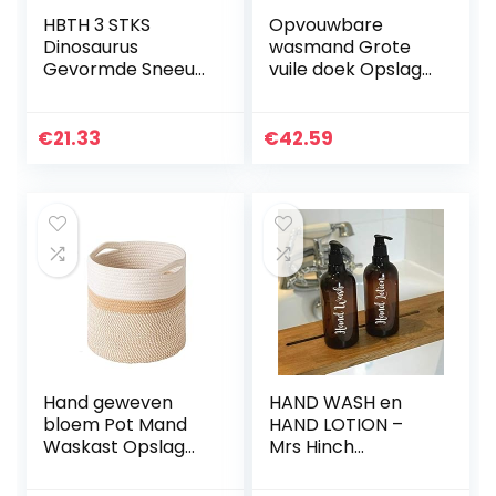
HBTH 3 STKS
Opvouwbare
Dinosaurus
wasmand Grote
Gevormde Sneeuw
vuile doek Opslag
Sneeuwbal Maker
Waszak
Clip Maker
Waterbestendige
Dinosaurus,Dinosa
Wasserij Hemper
€
21.33
€
42.59
urusvormige
Bucket (Color :
Winter Sneeuw
Beige)
Zand Mold…
Hand geweven
HAND WASH en
bloem Pot Mand
HAND LOTION –
Waskast Opslag
Mrs Hinch
Bakken Picknick
geïnspireerde
Toys Opslag
flesstickers