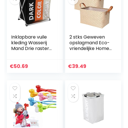
Inklapbare vuile
2 stks Geweven
kleding Wasserij
opslagmand Eco-
Mand Drie raster
vriendelijke Home
Badkamer
Opbergdoos
Wasserij Hamper
Opvouwbare
Organizer
Organizer Box
€
50.69
€
39.49
Thuiskantoor
Handgrepen
Metalen
Wasserij
Opslagmand…
Mandkets…