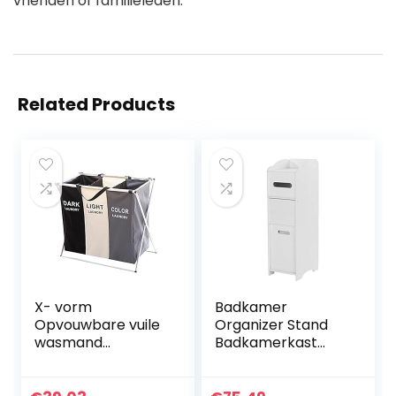
vrienden of familieleden.
Related Products
X- vorm
Badkamer
Opvouwbare vuile
Organizer Stand
wasmand
Badkamerkast
Organizer Gedrukt
Milieuvriendelijk
inklapbaar Three
Vrijstaand Voor
Grid Home
Slaapkamer