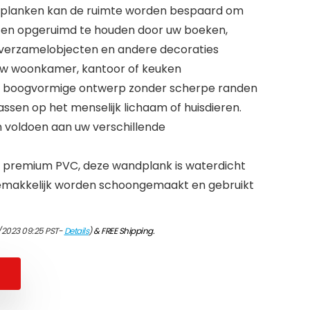
kplanken kan de ruimte worden bespaard om
en opgeruimd te houden door uw boeken,
s, verzamelobjecten en andere decoraties
 uw woonkamer, kantoor of keuken
Het boogvormige ontwerp zonder scherpe randen
ssen op het menselijk lichaam of huisdieren.
 voldoen aan uw verschillende
n premium PVC, deze wandplank is waterdicht
emakkelijk worden schoongemaakt en gebruikt
/2023 09:25 PST-
Details
)
&
FREE Shipping
.