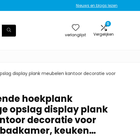
Nieuws en blogs lezen
0
Vergelijken
verlanglijst
lag display plank meubelen kantoor decoratie voor
ende hoekplank
 opslag display plank
toor decoratie voor
 badkamer, keuken…