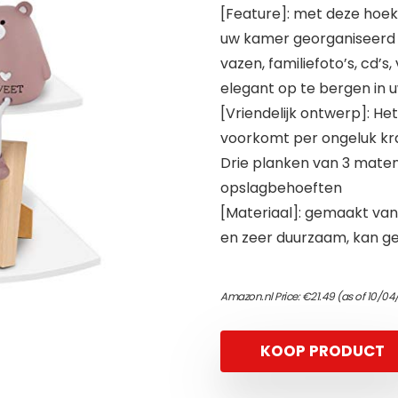
[Feature]: met deze hoe
uw kamer georganiseerd 
vazen, familiefoto’s, cd’
elegant op te bergen in
[Vriendelijk ontwerp]: 
voorkomt per ongeluk kra
Drie planken van 3 maten
opslagbehoeften
[Materiaal]: gemaakt va
en zeer duurzaam, kan g
Amazon.nl Price:
€
21.49
(as of 10/04
KOOP PRODUCT