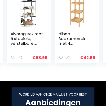
Alvorog Rek met
dibea
5 stabiele,
Badkamerrek
verstelbare,
met 4
metalen
legplanken,
legplanken,
woonkamerrek,
opslagruimte
staand rek,
€
58.99
€
42.95
voor keuken,
bamboerek,
kantoor, garage,
badkamerrek,
badkamer…
boekenkast,
hoekrek,
keukenrek, 33…
WORD LID VAN ONZE MAILLIJST VOOR BEST
Aanbiedingen