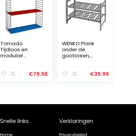
Tomado
WENKO Plank
Tijdloos en
onder de
modulair
gootsteen,
wandrek,
uittrekbare
metaal, tricolor,
opberger onder
70x21x68 cm
de gootsteen,
€
79.98
€
39.99
44-82 x 39 x 28
cm,Meerkleurig
Snelle links
Verklaringen
Home
Privacybeleid