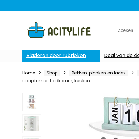
Search
for:
Bladeren door rubrieken
Deal van de d
Home
Shop
Rekken, planken en lades
slaapkamer, badkamer, keuken…