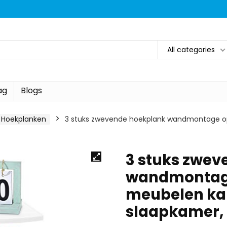
All categories
ag
Blogs
Hoekplanken
3 stuks zwevende hoekplank wandmontage ops
3 stuks zwev
wandmontage
meubelen kan
slaapkamer,