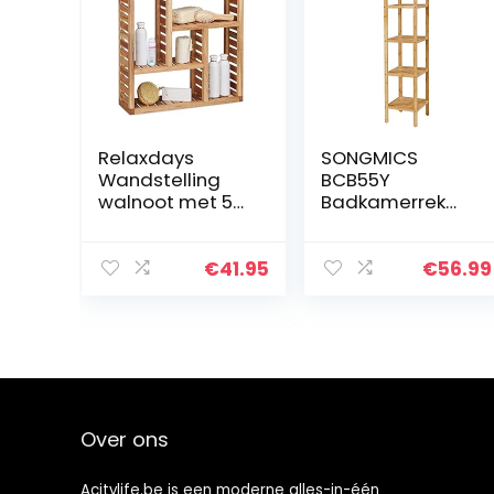
Relaxdays
SONGMICS
Wandstelling
BCB55Y
walnoot met 5
Badkamerrek
vakken, voor
met 5
badkamer, hal
verdiepingen
en woonkamer,
van bamboe,
€
41.95
€
56.99
opbergruimte,
staand rek,
HxBxD: 50 x 50 x
keukenrek, 33 x
15 cm…
33 x 146 cm,
smal voor
nauwe…
Over ons
Acitylife.be is een moderne alles-in-één