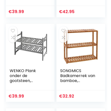
stellingkast met 5
woonkamerrek,
planken, Zwart,
staand rek,
Kunststof,
bamboerek,
€
39.99
€
42.95
60x30x165 cm
badkamerrek,
boekenkast,
hoekrek,
keukenrek, 33…
WENKO Plank
SONGMICS
onder de
Badkamerrek van
gootsteen,
bamboe,
uittrekbare
plantenrek met 3
opberger onder
verstelbare
de gootsteen, 44-
planken,
€
39.99
€
32.92
82 x 39 x 28
wandmontage of
cm,Meerkleurig
vrijstaand,
woonkamer, hal