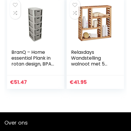
of…
BranQ – Home
Relaxdays
essential Plank in
Wandstelling
rotan design, BPA-
walnoot met 5
vrije kunststof PP,
vakken, voor
lichtgrijs, 29,5 x 24
badkamer, hal en
x 80 cm, 5 manden
woonkamer,
€
51.47
€
41.95
opbergruimte,
HxBxD: 50 x 50 x 15
cm…
Over ons