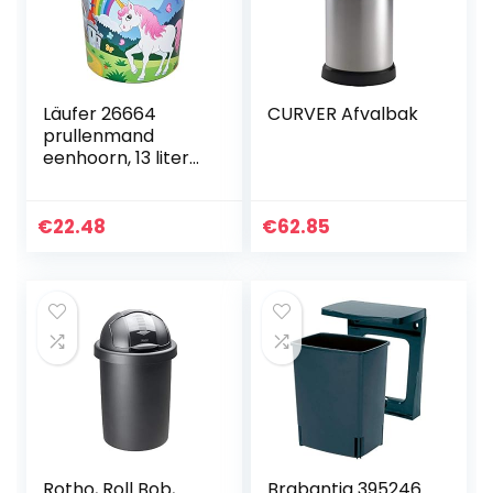
Läufer 26664
CURVER Afvalbak
prullenmand
eenhoorn, 13 liter
vuilnisemmer,
perfect voor de
kinderkamer, rond,
€
22.48
€
62.85
stevige kunststof…
Rotho, Roll Bob,
Brabantia 395246