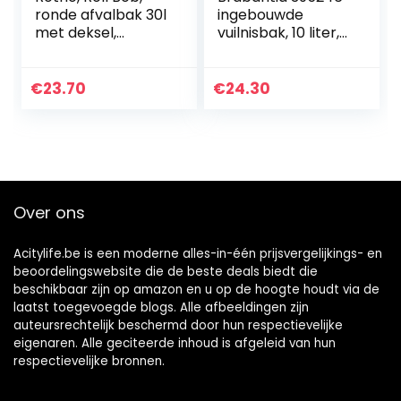
ronde afvalbak 30l
ingebouwde
met deksel,
vuilnisbak, 10 liter,
Kunststof (PP)
zwart
BPA-vrij, zwart, 30l
(35,5 x 35,5 x 59,5
€
23.70
€
24.30
cm)
Over ons
Acitylife.be is een moderne alles-in-één prijsvergelijkings- en
beoordelingswebsite die de beste deals biedt die
beschikbaar zijn op amazon en u op de hoogte houdt via de
laatst toegevoegde blogs. Alle afbeeldingen zijn
auteursrechtelijk beschermd door hun respectievelijke
eigenaren. Alle geciteerde inhoud is afgeleid van hun
respectievelijke bronnen.