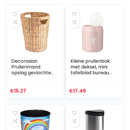
Decorasian
Kleine prullenbak
Prullenmand
met deksel, mini
opslag gevlochten
tafelblad bureau
van waterhyacint
afval prullenbak
– afvalemmer met
vuilnisbak voor
handvat –
slaapkamer
€
15.27
€
17.49
diameter 25 cm
badkamer(Roze)
boven, 19 cm
onder…