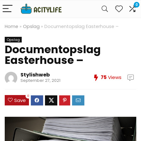
0
Home
»
Opslag
»
Documentopslag Easterhouse –
Opslag
Documentopslag
Easterhouse –
Stylishweb
75
Views
September 27, 2021
0
Save