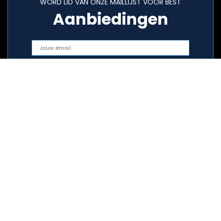
WORD LID VAN ONZE MAILLIJST VOOR BEST
Aanbiedingen
Snelle links
Home
Alles winkelen
Blogs
Onze webshops
Adverteren?
Verklaringen