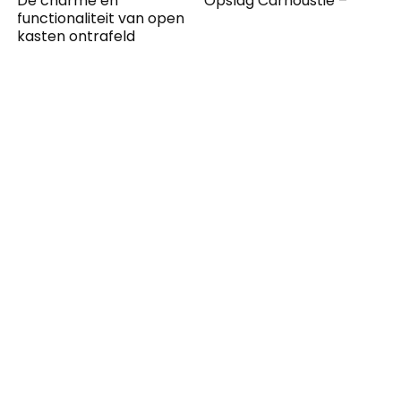
De charme en
Opslag Carnoustie –
functionaliteit van open
kasten ontrafeld