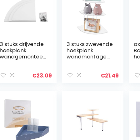
3 stuks drijvende
3 stuks zwevende
ax
hoekplank
hoekplank
Bo
wandgemonteer
wandmontage
ha
de opbergrek
opslag display
d
boekenplanken
plank meubelen
b
meubelen
kantoor
v
€
23.09
€
21.49
kantoor
decoratie voor
b
woonkamer
slaapkamer,
me
badkamer decor
badkamer,
wit
keuken…