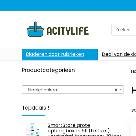
Search
for:
Bladeren door rubrieken
Deal van de d
Productcategorieën
H
Hoekplanken
×
Topdeals!!
Sh
SmartStore grote
opbergboxen 61l (5 stuks)