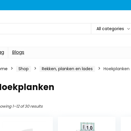
All categories
ag
Blogs
ome
Shop
Rekken, planken en lades
Hoekplanken
Hoekplanken
owing 1–12 of 30 results