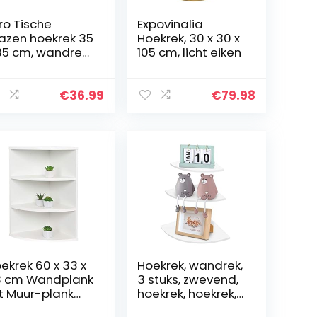
ro Tische
Expovinalia
azen hoekrek 35
Hoekrek, 30 x 30 x
35 cm, wandrek
105 cm, licht eiken
or badkamer,
ucheplank
dkamer,
€
36.99
€
79.98
azen
adkamerrek
t 6 mm ESG…
ekrek 60 x 33 x
Hoekrek, wandrek,
 cm Wandplank
3 stuks, zwevend,
t Muur-plank
hoekrek, hoekrek,
ndrek – RICOO
voor decoratie,