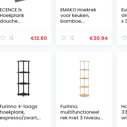
ECENCE 1x
EMAKO Hoekrek
Eu
Hoekplank
voor keuken,
Gl
douche
bamboe,
x 
zelfklevend,
keukenrek van
vo
doucherek van
bamboe, 3
do
ABS-kunststof
niveaus en 4
ba
€
12.60
€
30.94
zonder boren,
haken
gl
douchemandje
b
voor shampoo,
me
scheermesje…
Furinno 4-laags
Furinno,
Ho
hoekplank,
multifunctioneel
33
espresso/zwart,
rek met 3 niveaus
wi
één maat
5 niveaus. 5
Wa