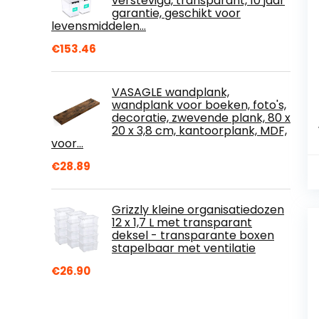
verstevigd, transparant, 10 jaar
garantie, geschikt voor
levensmiddelen…
€
153.46
VASAGLE wandplank,
wandplank voor boeken, foto's,
decoratie, zwevende plank, 80 x
20 x 3,8 cm, kantoorplank, MDF,
voor…
€
28.89
Grizzly kleine organisatiedozen
12 x 1,7 L met transparant
deksel - transparante boxen
stapelbaar met ventilatie
€
26.90