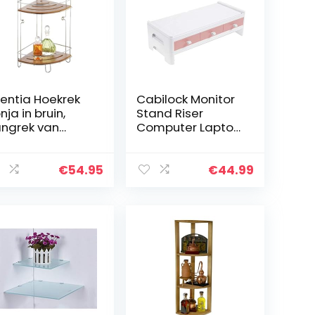
entia Hoekrek
Cabilock Monitor
nja in bruin,
Stand Riser
ngrek van
Computer Laptop
uurzaam
Riser Plank Laptop
amboe,
Computer
erchroomd
Scherm Riser met
€
54.95
€
44.99
adkamerrek
lade
t twee planken
Telefoonstandaa
rd voor…