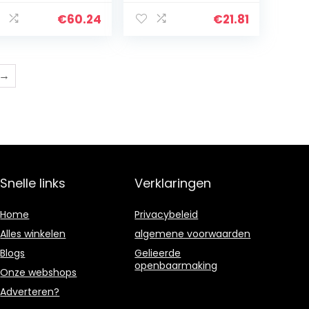
ll shelf
bloempot,
M053-WM
boeken, hoekrek,
€
60.24
€
21.81
hoekrek, voor
woonkamer…
→
Snelle links
Verklaringen
Home
Privacybeleid
Alles winkelen
algemene voorwaarden
Blogs
Gelieerde
openbaarmaking
Onze webshops
Adverteren?