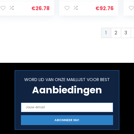
Ebenen
wa
beuken/wit.
W
€
26.78
€
92.76
1
2
3
WORD LID VAN ONZE MAILLIJST VOOR BEST
Aanbiedingen