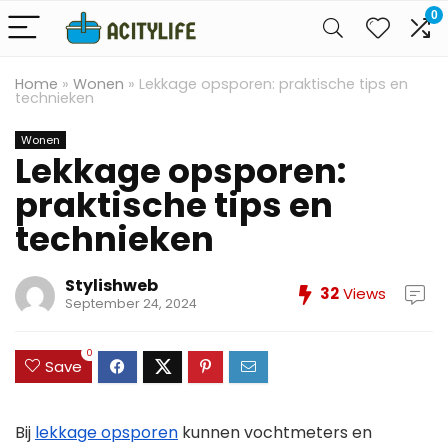
0
Home
»
Wonen
»
Lekkage opsporen: praktische tips en
technieken
Wonen
Lekkage opsporen:
praktische tips en
technieken
Stylishweb
32
Views
September 24, 2024
0
Save
Bij
lekkage opsporen
kunnen vochtmeters en