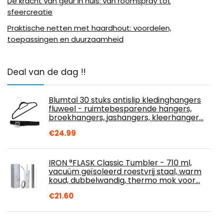
De kracht van geur in huis: van roomspray tot
sfeercreatie
Praktische netten met haardhout: voordelen,
toepassingen en duurzaamheid
Deal van de dag !!
Blumtal 30 stuks antislip kledinghangers
fluweel - ruimtebesparende hangers,
broekhangers, jashangers, kleerhanger…
€
24.99
IRON °FLASK Classic Tumbler - 710 ml,
vacuüm geïsoleerd roestvrij staal, warm
koud, dubbelwandig, thermo mok voor…
€
21.60