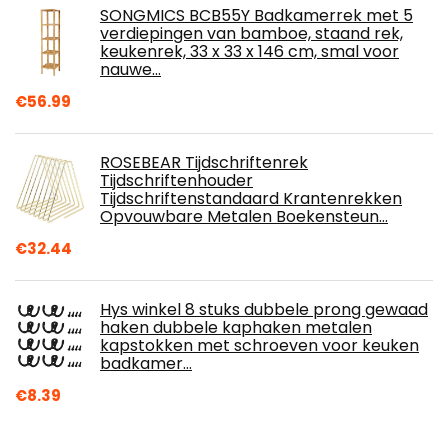
SONGMICS BCB55Y Badkamerrek met 5
verdiepingen van bamboe, staand rek,
keukenrek, 33 x 33 x 146 cm, smal voor
nauwe…
€
56.99
ROSEBEAR Tijdschriftenrek
Tijdschriftenhouder
Tijdschriftenstandaard Krantenrekken
Opvouwbare Metalen Boekensteun…
€
32.44
Hys winkel 8 stuks dubbele prong gewaad
haken dubbele kaphaken metalen
kapstokken met schroeven voor keuken
badkamer…
€
8.39