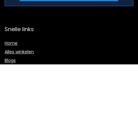
Snelle links
Home
Alles winkelen
Blogs
Onze webshops
Adverteren?
Verklaringen
Privacybeleid
algemene voorwaarden
Gelieerde openbaarmaking