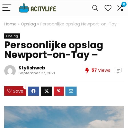
0
Home
»
Opslag
»
Persoonlijke opslag Newport-on-Tay –
Opslag
Persoonlijke opslag
Newport-on-Tay –
Stylishweb
57
Views
September 27, 2021
0
Save