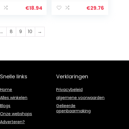
uken organizer
Organizer Douche
ank badkamer
Muur Plank Lijm
€
18.94
€
29.76
ek
Keuken Badkamer
iletartikelen…
Ruime…
…
8
9
10
→
Snelle links
Verklaringen
Home
Privacybeleid
Alles winkelen
algemene voorwaarden
Blogs
Gelieerde
openbaarmaking
Onze webshops
Adverteren?