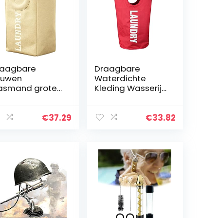
raagbare
Draagbare
ouwen
Waterdichte
asmand grote
Kleding Wasserij
paciteit
Mand
andvat
Opslagmand
terdichte
Vouwkleding
€
37.29
€
33.82
ote linnen
Draagbare
pslag mand
Kleding
eding orgnizer
Opbergtas
n (Color…
Picknickmand
(Color : Red…