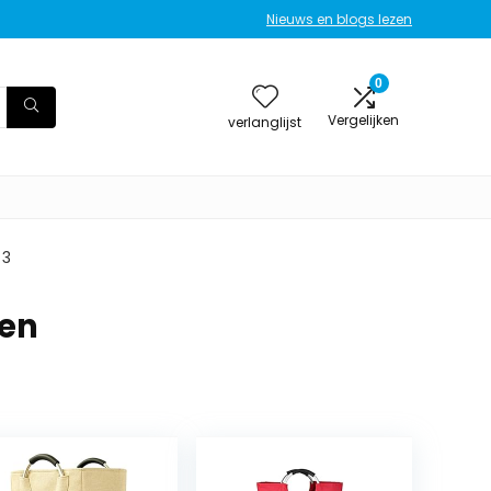
Nieuws en blogs lezen
0
Vergelijken
verlanglijst
 3
nen