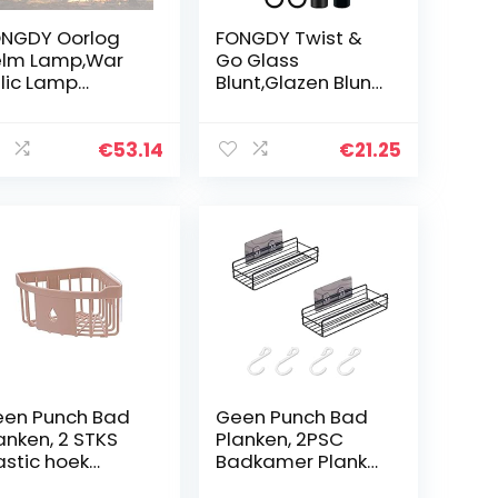
NGDY Oorlog
FONGDY Twist &
lm Lamp,War
Go Glass
lic Lamp
Blunt,Glazen Blunt
thouden dat
Mini Glazen
 geschiedenis,
Pijp,Twisty Mini
rlog stijl Decor
Glas Blunt-
€
53.14
€
21.25
rlog Helm
Smoking Sigaar
mp onthouden
Pipe voor Tabak
at…
(Goud)
en Punch Bad
Geen Punch Bad
anken, 2 STKS
Planken, 2PSC
astic hoek
Badkamer Plank
slag rack
Hoek Opslag Rack