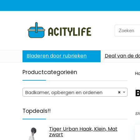
Search
for:
Bladeren door rubrieken
Deal van de d
Productcategorieën
H
Badkamer, opbergen en ordenen
×
Topdeals!!
Sh
Tiger Urban Haak, Klein, Mat
zwart