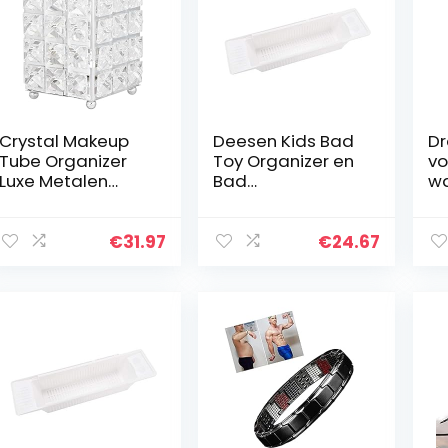
Crystal Makeup
Deesen Kids Bad
D
Tube Organizer
Toy Organizer en
v
Luxe Metalen
Bad
w
Beauty Tools
Opbergmand
ca
Opslag Make-up
h
Borstel Pen
wa
€
31.97
€
24.67
Houder Desktop
gr
Decoratieve
o
Ornamenten…
kl
bi