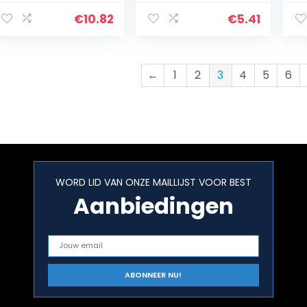
Shampoo Houder
Caddy Douche
ke
Keuken
Plank Organizer
pl
€
10.82
€
5.41
Opbergrek Mess
voor Douchekop
ho
Douche
Shampoo
to
Organisator
Badkamer…
Muurhouder…
←
1
2
3
4
5
6
WORD LID VAN ONZE MAILLIJST VOOR BEST
Aanbiedingen