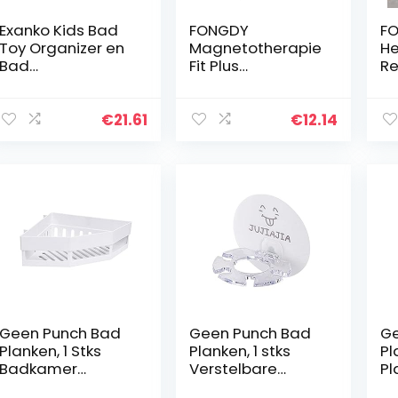
Exanko Kids Bad
FONGDY
FO
Toy Organizer en
Magnetotherapie
He
Bad
Fit Plus
Re
Opbergmand
Armband,Magneti
on
sche Therapie Fit
de
Plus Armband Fat
Oo
€
21.61
€
12.14
Reductie,Slimmer
Oo
s Therapie
La
Magnetische…
d
Geen Punch Bad
Geen Punch Bad
Ge
Planken, 1 Stks
Planken, 1 stks
Pl
Badkamer
Verstelbare
Pl
Hoekplanken
Badkamer Pole
op