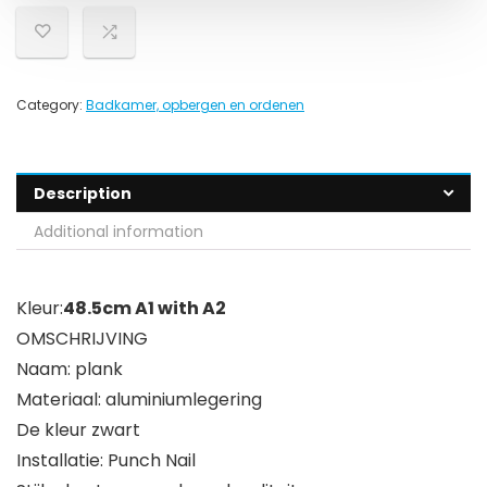
Category:
Badkamer, opbergen en ordenen
Description
Additional information
Kleur:
48.5cm A1 with A2
OMSCHRIJVING
Naam: plank
Materiaal: aluminiumlegering
De kleur zwart
Installatie: Punch Nail