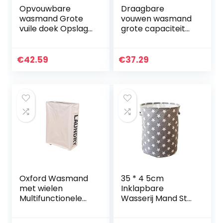
Opvouwbare
Draagbare
wasmand Grote
vouwen wasmand
vuile doek Opslag
grote capaciteit
Waszak
handvat
Waterbestendige
waterdichte grote
Wasserij Hemper
linnen opslag
€
42.59
€
37.29
Bucket (Color :
mand kleding
Beige)
orgnizer bin
(Color…
Oxford Wasmand
35 * 4 5cm
met wielen
Inklapbare
Multifunctionele
Wasserij Mand Ster
hoek Slanke
Patroon
Wasserij Hemper
Opslagmand