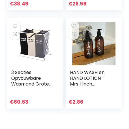
Vuile Kleding
Grote
€
38.49
€
26.59
Opbergmand
Waterdichte
Organizer
Linnen Doek Thuis
Container…
Kleding Opslag…
3 Secties
HAND WASH en
Opvouwbare
HAND LOTION –
Wasmand Grote
Mrs Hinch
Inklapbare
geïnspireerde
Wasserij
flesstickers
Opbergtas
stickers etiketten
€
60.63
€
2.86
Badkamer
(Type 3)
Organizer Zwart
Vuile Kleren
Hemper Box