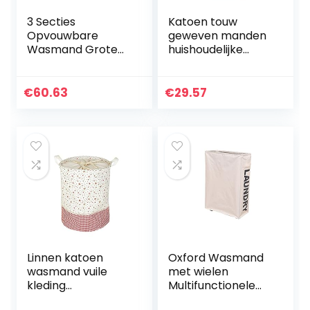
3 Secties
Katoen touw
Opvouwbare
geweven manden
Wasmand Grote
huishoudelijke
Inklapbare
bloem pot
Wasserij
badkamer
Opbergtas
slaapkamer
€
60.63
€
29.57
Badkamer
wasmand
Organizer Zwart
opbergdoos
Vuile Kleren
desktop plant
Hemper Box
organizer…
(Color…
Linnen katoen
Oxford Wasmand
wasmand vuile
met wielen
kleding
Multifunctionele
opbergmand for
hoek Slanke