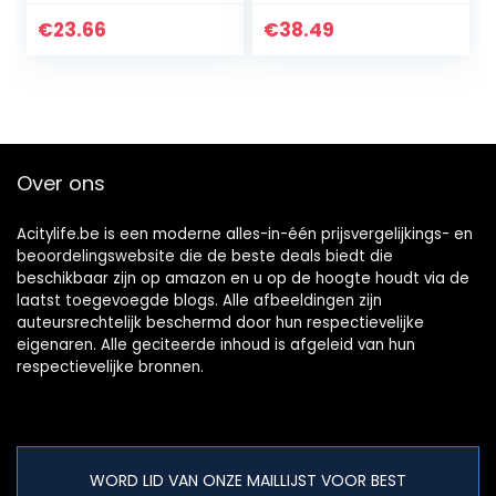
grote sundries
Wasserij Hemper
dozen
Vuile Kleding
€
23.66
€
38.49
opvouwbare
Opbergmand
trekkoord ronde
Organizer
wasmand (Color…
Container…
Over ons
Acitylife.be is een moderne alles-in-één prijsvergelijkings- en
beoordelingswebsite die de beste deals biedt die
beschikbaar zijn op amazon en u op de hoogte houdt via de
laatst toegevoegde blogs. Alle afbeeldingen zijn
auteursrechtelijk beschermd door hun respectievelijke
eigenaren. Alle geciteerde inhoud is afgeleid van hun
respectievelijke bronnen.
WORD LID VAN ONZE MAILLIJST VOOR BEST