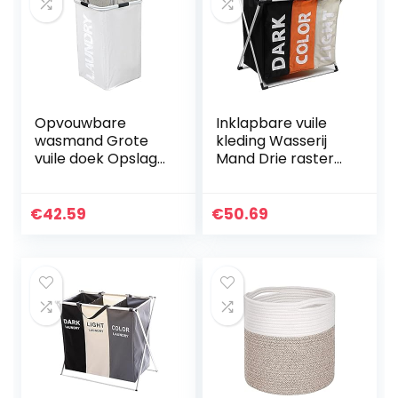
Opvouwbare
Inklapbare vuile
wasmand Grote
kleding Wasserij
vuile doek Opslag
Mand Drie raster
Waszak
Badkamer
Waterbestendige
Wasserij Hamper
Wasserij Hemper
Organizer
€
42.59
€
50.69
Bucket (Color :
Thuiskantoor
Beige)
Metalen
Opslagmand…