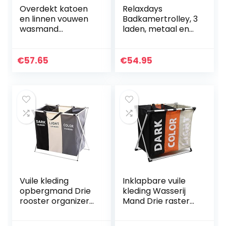
Overdekt katoen
Relaxdays
en linnen vouwen
Badkamertrolley, 3
wasmand
laden, metaal en
waterdichte
kunststof,
opslag vuile
rolcontainer
kleding emmer
badkamer,
€
57.65
€
54.95
opvouwbare
cosmetica, h x b x
waterdichte
d: 60 x 33 x 39 cm…
wasmand (Color…
Vuile kleding
Inklapbare vuile
opbergmand Drie
kleding Wasserij
rooster organizer
Mand Drie raster
mand inklapbare
Badkamer
grote wasmand
Wasserij Hamper