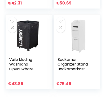
waterdichte thuis
Organizer
€
42.31
€
50.69
wasmand (Color :
Thuiskantoor
2 Grid)
Metalen
Opslagmand…
Vuile kleding
Badkamer
Wasmand
Organizer Stand
Opvouwbare
Badkamerkast
opbergmand met
Milieuvriendelijk
wiel for kantoor
Vrijstaand Voor
Waterdichte
Slaapkamer
€
48.89
€
75.49
Oxford Badkamer
Wasserij Hempel
(Color…