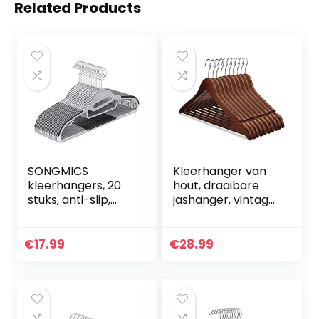
Related Products
SONGMICS
Kleerhanger van
kleerhangers, 20
hout, draaibare
stuks, anti-slip,
jashanger, vintage,
premium kwaliteit,
10 stuks, donker
duurzaam en dun,
0,5 cm dik,
€
17.99
€
28.99
ruimtebesparend,
sterk…