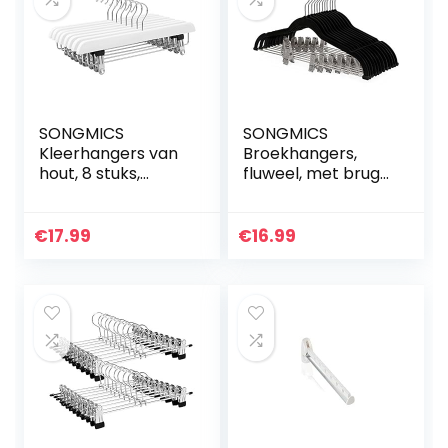
SONGMICS
SONGMICS
Kleerhangers van
Broekhangers,
hout, 8 stuks,
fluweel, met brug
broekhangers,
en clips, pak
voor broeken en
hanger, dun,
rokken, antislip,
antislip,
€
17.99
€
16.99
van Sema-hout,
ruimtebesparend,
met draaibare…
360 ° draaibare
haak…