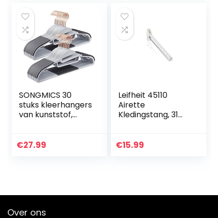
haak…
SONGMICS 30
Leifheit 45110
stuks kleerhangers
Airette
van kunststof,
Kledingstang, 31
hoogwaardige
cm Lang, voor 7
kleerhangers met
Kleerhangers,
S-vorm, antislip en
Inklapbaar, Wit
€
27.99
€
15.99
ruimtebesparend,
0,5 cm…
Over ons