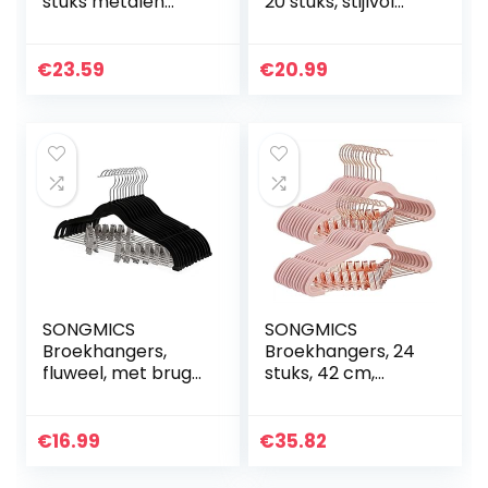
stuks metalen
20 stuks, stijlvol
kleerhangers
verchroomd,
broekhanger Ø 5
roestvrij,
mm, zwart, 38 cm
ruimtebesparend,
€
23.59
€
20.99
42 cm lang,
roségoud
CRI44R20
SONGMICS
SONGMICS
Broekhangers,
Broekhangers, 24
fluweel, met brug
stuks, 42 cm,
en clips, pak
kleerhangers met
hanger, dun,
verstelbare
antislip,
tangen en
€
16.99
€
35.82
ruimtebesparend,
goudkleurige
360 ° draaibare
haken, antislip…