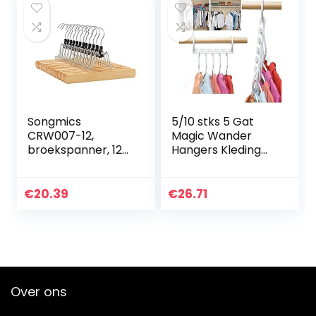
Songmics
5/10 stks 5 Gat
CRW007-12,
Magic Wander
broekspanner, 12
Hangers Kleding
stuks,
Space Saver
kledinghanger van
Space Saver
hout, antislip,
Wonder Magic
€
20.39
€
26.71
verchroomde
Kleding Hanger
haken, 360 graden
Haak Hangers
draaibaar…
Voor…
Over ons