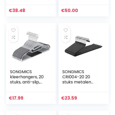
verpakking van 100
stuks (Zwart)
€
38.48
€
50.00
SONGMICS
SONGMICS
kleerhangers, 20
CRI004-20 20
stuks, anti-slip,
stuks metalen
premium kwaliteit,
kleerhangers
duurzaam en dun,
broekhanger Ø 5
0,5 cm dik,
mm, zwart, 38 cm
€
17.99
€
23.59
ruimtebesparend,
sterk…