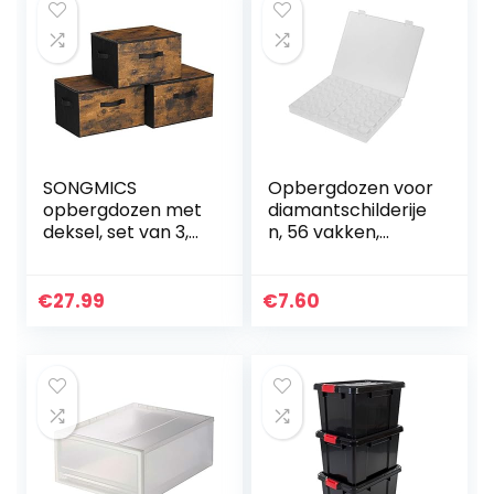
SONGMICS
Opbergdozen voor
opbergdozen met
diamantschilderije
deksel, set van 3,
n, 56 vakken,
opvouwbare
transparante
stoffen dozen,
kunststof,
voor kleding en
bewaardoos voor
€
27.99
€
7.60
speelgoed, 40 x 30
diamantborduurw
x 25 cm, niet…
erk/kralen…