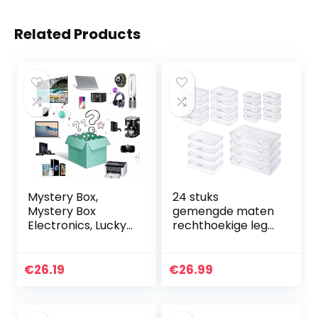
Related Products
Mystery Box,
24 stuks
Mystery Box
gemengde maten
Electronics, Lucky
rechthoekige lege
Boxes Mystery
mini doorzichtige
Blind Box, super
plastic organizer
voordelig,
opbergdoos
€
26.19
€
26.99
willekeurige stijl,
containers met
hartslag…
scharnierende…