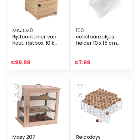
MAJOZ0
100
Rijstcontainer van
cellofaanzakjes
hout, rijstbox, 10 kg
helder 10 x 15 cm
rijstbox, rijst
cellofaanzakjes
verzegeld,
zakjes transparant
opslagplaats
klein meegeefspul
€
99.99
€
7.99
rijstcontainer met
kinderverjaardag…
maatbeker
Masy 207
Relaxdays,