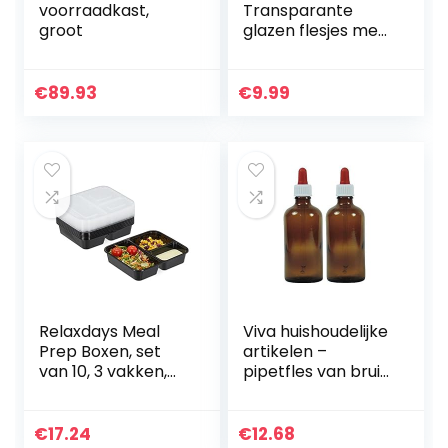
voorraadkast,
Transparante
groot
glazen flesjes met
kurk, 60 stuks,
mini-flesjes voor
olie, specerijen,
€
89.93
€
9.99
kruiden, zand, 10
ml…
Relaxdays Meal
Viva huishoudelijke
Prep Boxen, set
artikelen –
van 10, 3 vakken,
pipetfles van bruin
1000 ml,
glas, kleine glazen
magnetronbesten
potten als
dig, kunststof
apothekersflessen
€
17.24
€
12.68