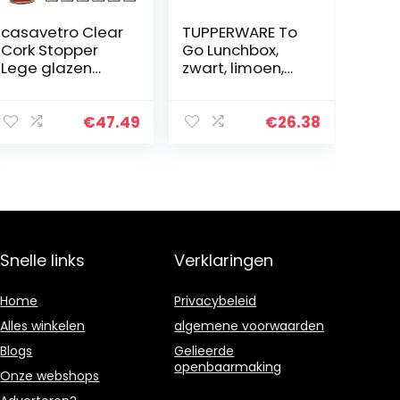
casavetro Clear
TUPPERWARE To
Cork Stopper
Go Lunchbox,
Lege glazen
zwart, limoen,
flessen 275 ml –
met scheiding,
Herbruikbare
brooddoos,
navulbare
sandwich doos
€
47.49
€
26.38
kurkdeksels –
Air-Tight voor
Sloe Gin…
Snelle links
Verklaringen
Home
Privacybeleid
Alles winkelen
algemene voorwaarden
Blogs
Gelieerde
openbaarmaking
Onze webshops