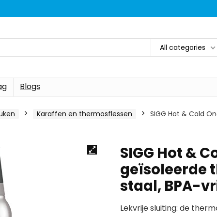
All categories
ag
Blogs
uken
Karaffen en thermosflessen
SIGG Hot & Cold On
SIGG Hot & 
geïsoleerde t
staal, BPA-vri
Lekvrije sluiting: de therm