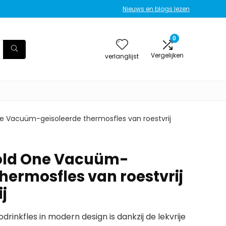
Nieuws en blogs lezen
0
Vergelijken
verlanglijst
e Vacuüm-geïsoleerde thermosfles van roestvrij
Cold One Vacuüm-
hermosfles van roestvrij
j
odrinkfles in modern design is dankzij de lekvrije