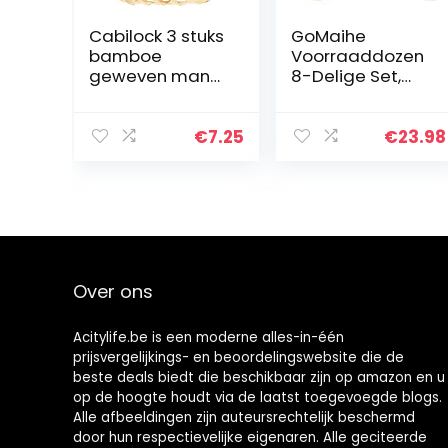
Cabilock 3 stuks
GoMaihe
bamboe
Voorraaddozen
geweven mand
8-Delige Set,
bamboe
Opbergdoos,
fruitmand
Keuken,
geweven
luchtdicht,
€
7.25
€
23.98
broodmand
Plastic met
broodmand
Deksel,
groentemand
Voorraadpotten
serveermand
voor Het
ovaal…
Bewaren…
Over ons
Acitylife.be is een moderne alles-in-één
prijsvergelijkings- en beoordelingswebsite die de
beste deals biedt die beschikbaar zijn op amazon en u
op de hoogte houdt via de laatst toegevoegde blogs.
Alle afbeeldingen zijn auteursrechtelijk beschermd
door hun respectievelijke eigenaren. Alle geciteerde