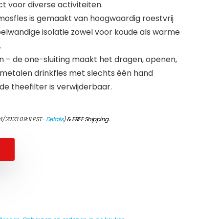
t voor diverse activiteiten.
rmosfles is gemaakt van hoogwaardig roestvrij
elwandige isolatie zowel voor koude als warme
.
 – de one-sluiting maakt het dragen, openen,
e metalen drinkfles met slechts één hand
e theefilter is verwijderbaar.
4/2023 09:11 PST-
Details
)
&
FREE Shipping
.