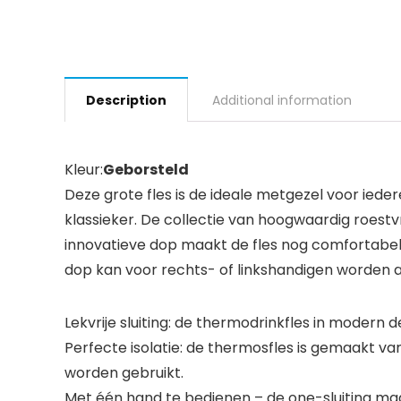
Description
Additional information
Kleur:
Geborsteld
Deze grote fles is de ideale metgezel voor iede
klassieker. De collectie van hoogwaardig roest
innovatieve dop maakt de fles nog comfortabele
dop kan voor rechts- of linkshandigen worden 
Lekvrije sluiting: de thermodrinkfles in modern de
Perfecte isolatie: de thermosfles is gemaakt v
worden gebruikt.
Met één hand te bedienen – de one-sluiting maa