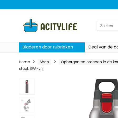
Search
for:
Bladeren door rubrieken
Deal van de d
Home
Shop
Opbergen en ordenen in de ke
staal, BPA-vrij