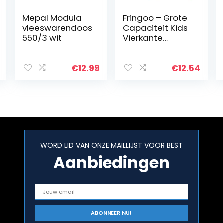
Mepal Modula
Fringoo – Grote
vleeswarendoos
Capaciteit Kids
550/3 wit
Vierkante
Lunchtas | Kleine
Koeltas Kids
Lunchbox |
€
12.99
€
12.54
Perfect als
School Lunch
Bag voor…
WORD LID VAN ONZE MAILLIJST VOOR BEST
Aanbiedingen