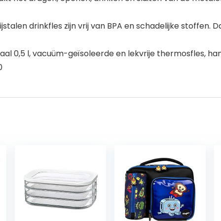
ijstalen drinkfles zijn vrij van BPA en schadelijke stoffe
 staal 0,5 l, vacuüm-geïsoleerde en lekvrije thermosfles, h
0