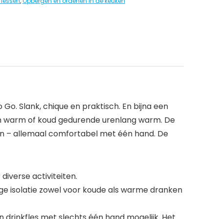
flessen
,
Opbergen en ordenen in de keuken
Go. Slank, chique en praktisch. En bijna een
nken warm of koud gedurende urenlang warm. De
ten – allemaal comfortabel met één hand. De
 diverse activiteiten.
ige isolatie zowel voor koude als warme dranken
 drinkfles met slechts één hand mogelijk. Het