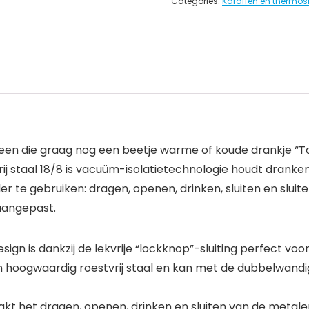
Categories:
Karaffen en thermos
reen die graag nog een beetje warme of koude drankje “To 
vrij staal 18/8 is vacuüm-isolatietechnologie houdt dra
r te gebruiken: dragen, openen, drinken, sluiten en slui
aangepast.
sign is dankzij de lekvrije “lockknop”-sluiting perfect voor
an hoogwaardig roestvrij staal en kan met de dubbelwand
kt het dragen, openen, drinken en sluiten van de metalen