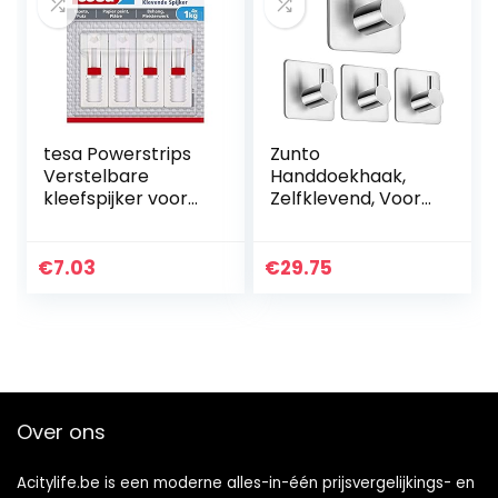
tesa Powerstrips
Zunto
Verstelbare
Handdoekhaak,
kleefspijker voor
Zelfklevend, Voor
behang en
Badkamer En
pleisterwerk,
Keuken, 4 Stuks
zelfklevende nagel
€
7.03
€
29.75
1 kg – 4 Nägel wit
Over ons
Acitylife.be is een moderne alles-in-één prijsvergelijkings- en