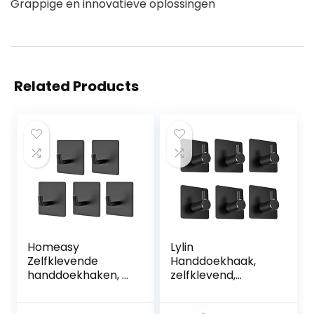
Grappige en innovatieve oplossingen
Related Products
Homeasy
Lylin
Zelfklevende
Handdoekhaak,
handdoekhaken, 5
zelfklevend,
stuks, zelfklevende
bevestiging zonder
handdoekhouder,
boren,