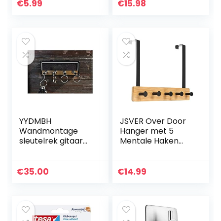
kleefhaken,
waterbestendig,
€
5.99
€
15.98
roestvrij staal,
roestvrij staal,
wandhaken,
wandhaak,
zonder…
badjashaak, voor…
YYDMBH
JSVER Over Door
Wandmontage
Hanger met 5
sleutelrek gitaar
Mentale Haken
muziek
Over de
sleutelhanger
Deurhanger voor
opslag muur
Badkamer
€
35.00
€
14.99
sleutelrek kleine
Haaklijst voor
hal vintage
Kleding, Handdoek,
sleutelhanger
Tassen…
thuis…