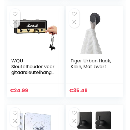
Kleding, Handdoek,
Tassen…
WQU
Tiger Urban Haak,
Sleutelhouder voor
Klein, Mat zwart
gitaarsleutelhange
r, voor
wandmontage,
met 4
€
24.99
€
35.49
sleutelhangers
met gitaarstekker