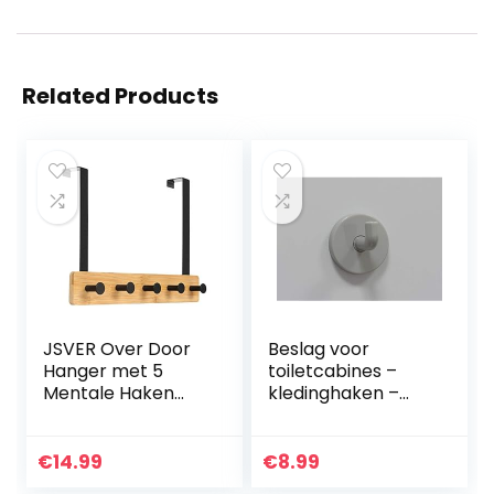
Related Products
JSVER Over Door
Beslag voor
Hanger met 5
toiletcabines –
Mentale Haken
kledinghaken –
Over de
kunststof – grijs.
Deurhanger voor
Badkamer
€
14.99
€
8.99
Haaklijst voor