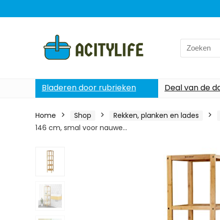
Search
for:
Bladeren door rubrieken
Deal van de d
Home
Shop
Rekken, planken en lades
146 cm, smal voor nauwe…