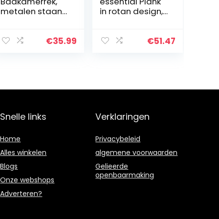
Badkamerrek,
essential Plank
metalen staand
in rotan design,
rek, robuust, tot
BPA-vrije
100 kg
kunststof PP,
belastbaar, met
lichtgrijs, 29,5 x
€
35.99
€
51.47
5 PP-platen,
24 x 80 cm, 5
met
manden
uitneembare
haken, 30 x…
Snelle links
Verklaringen
Home
Privacybeleid
Alles winkelen
algemene voorwaarden
Blogs
Gelieerde
openbaarmaking
Onze webshops
Adverteren?