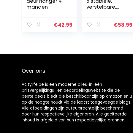
deur hanger 4
5 stabiele,
manden
verstelbare,
metalen
legplanken,
opslagruimte
€
42.99
€
58.99
voor keuken,
kantoor, garage,
badkamer…
Over ons
Acitylife.be is een moderne alles-in-één
prijsvergelijkings- en beoordelingswebsite die de
beste deals biedt die beschikbaar zijn op amazon en u
op de hoogte houdt via de laatst toegevoegde blogs.
Alle afbeeldingen zijn auteursrechtelijk beschermd
door hun respectievelijke eigenaren. Alle geciteerde
inhoud is afgeleid van hun respectievelijke bronnen.