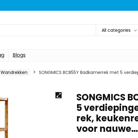
All categories
ag
Blogs
Wandrekken
SONGMICS BCB55Y Badkamerrek met 5 verdiepi
SONGMICS BC
5 verdieping
rek, keukenre
voor nauwe…