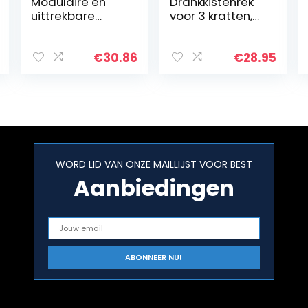
Modulaire en
Drankkistenrek
uittrekbare
voor 3 kratten,
plank, onder
wit, kastrek,
gootsteen, 1
kaststandaard
niveau,
€
30.86
€
28.95
uitschuifbaar 42
– 70 cm, 5
verwijderbare
bladen…
WORD LID VAN ONZE MAILLIJST VOOR BEST
Aanbiedingen