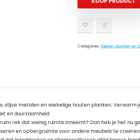
KOOP PRODUCT
Categories:
Rekken, planken en 
e, stijve metalen en wiebelige houten planken. Verwarm 
liteit en duurzaamheid
n ruim rek dat weinig ruimte inneemt? Dan heb je het nu g
aliseren en opbergruimte voor andere meubels te creëren
r wil dat handdoeken en shampooflessen altijd binnen ha