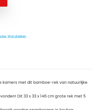
lades
,
Wandrekken
je kamers met dit bamboe-rek van natuurlijke
evonden! Dit 33 x 33 x 146 cm grote rek met 5
ndbereik worden opgeborgen; je keuken