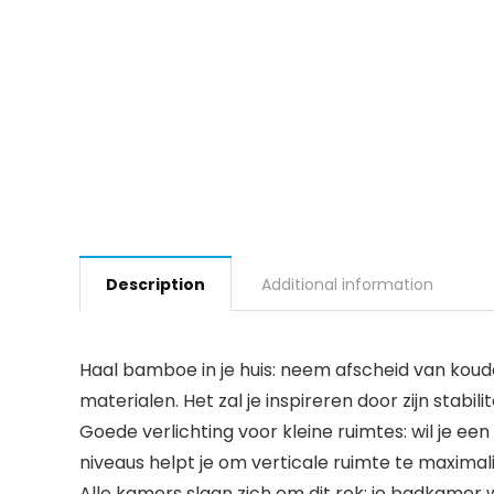
Description
Additional information
Haal bamboe in je huis: neem afscheid van koud
materialen. Het zal je inspireren door zijn stabi
Goede verlichting voor kleine ruimtes: wil je ee
niveaus helpt je om verticale ruimte te maxim
Alle kamers slaan zich om dit rek: je badkame