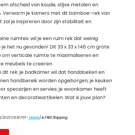
eem afscheid van koude, stijve metalen en
n. Verwarm je kamers met dit bamboe-rek van
 zal je inspireren door zijn stabiliteit en
ine ruimtes: wil je een ruim rek dat weinig
je het nu gevonden! Dit 33 x 33 x 146 cm grote
e om verticale ruimte te maximaliseren en
e meubels te creëren
m dit rek: je badkamer wil dat handdoeken en
innen handbereik worden opgeborgen; je keuken
or specerijen en servies; je woonkamer heeft
ten en decoratieartikelen. Wat is jouw plan?
4/2023 09:18 PST-
Details
)
&
FREE Shipping
.