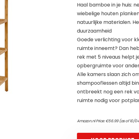
Haal bamboe in je huis: n
wiebelige houten planke
natuurlijke materialen. Het
duurzaamheid
Goede verlichting voor kle
ruimte inneemt? Dan heb 
rek met 5 niveaus helpt j
opbergruimte voor ander
Alle kamers slaan zich o
shampooflessen altijd b
ontbreekt nog een rek vo
ruimte nodig voor potplan
Amazon.nl Price:
€
56.99
(as of 10/0