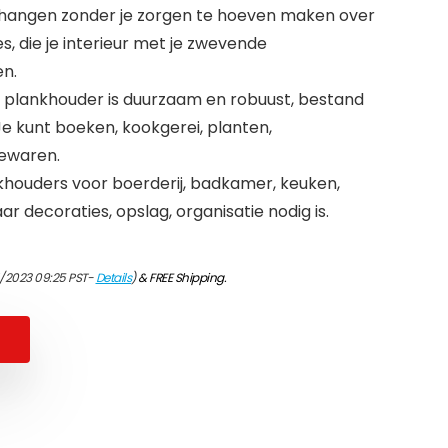
ophangen zonder je zorgen te hoeven maken over
s, die je interieur met je zwevende
en.
en plankhouder is duurzaam en robuust, bestand
Je kunt boeken, kookgerei, planten,
bewaren.
ouders voor boerderij, badkamer, keuken,
r decoraties, opslag, organisatie nodig is.
4/2023 09:25 PST-
Details
)
&
FREE Shipping
.