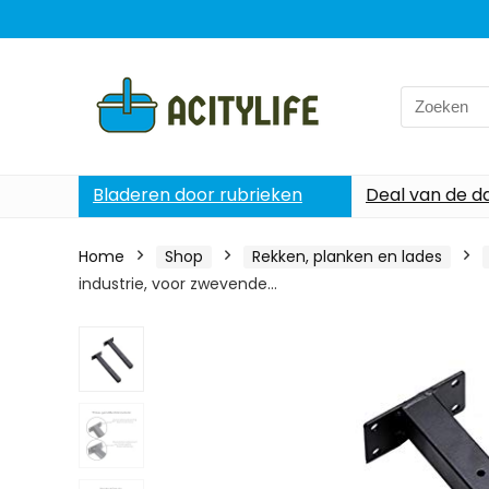
Search
for:
Bladeren door rubrieken
Deal van de d
Home
Shop
Rekken, planken en lades
industrie, voor zwevende…