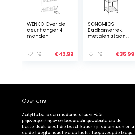
WENKO Over de
SONGMICS
deur hanger 4
Badkamerrek,
manden
metalen staand
rek, robuust, tot
100 kg
belastbaar, met
€
42.99
€
35.99
5 PP-platen,
met
uitneembare
haken, 30 x…
Over ons
Acitylife.be is een moderne alles-in-één
prijsvergelijkings- en beoordelingswebsite die de
beste deals biedt die beschikbaar zijn op amazon en u
op de hoogte houdt via de laatst toegevoegde blogs.