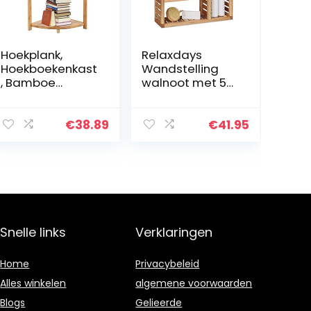
Hoekplank,
Relaxdays
Hoekboekenkast
Wandstelling
, Bamboe
walnoot met 5
opbergkast,
vakken, voor
Vrijstaande
badkamer, hal
opbergplank,
en woonkamer,
€
38.89
€
41.95
Stabiele
opbergruimte,
structuur,
HxBxD: 50 x 50 x
Voldoende
15 cm…
opslagruimte…
Snelle links
Verklaringen
Home
Privacybeleid
Alles winkelen
algemene voorwaarden
Blogs
Gelieerde