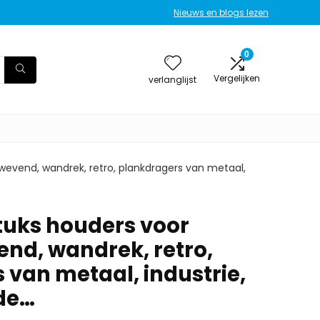
Nieuws en blogs lezen
0
Vergelijken
verlanglijst
zwevend, wandrek, retro, plankdragers van metaal,
stuks houders voor
end, wandrek, retro,
 van metaal, industrie,
de…