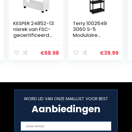
KESPER 24852-13
Terry 1002649
nisrek van FSC-
3060 S-5
gecertificeerd
Modulaire
spaanplaat, wit
stellingkast met
met melamine
5 planken, Zwart,
gecoat/rek/rolr
Kunststof,
€
58.98
€
39.99
ek
60x30x165 cm
WORD LID VAN ONZE MAILLIJST VOOR BEST
Aanbiedingen