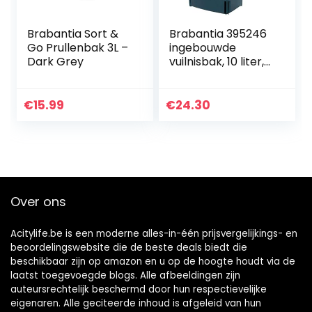
Brabantia Sort &
Brabantia 395246
Go Prullenbak 3L –
ingebouwde
Dark Grey
vuilnisbak, 10 liter,
zwart
€
15.99
€
24.30
Over ons
Acitylife.be is een moderne alles-in-één prijsvergelijkings- en
beoordelingswebsite die de beste deals biedt die
beschikbaar zijn op amazon en u op de hoogte houdt via de
laatst toegevoegde blogs. Alle afbeeldingen zijn
auteursrechtelijk beschermd door hun respectievelijke
eigenaren. Alle geciteerde inhoud is afgeleid van hun