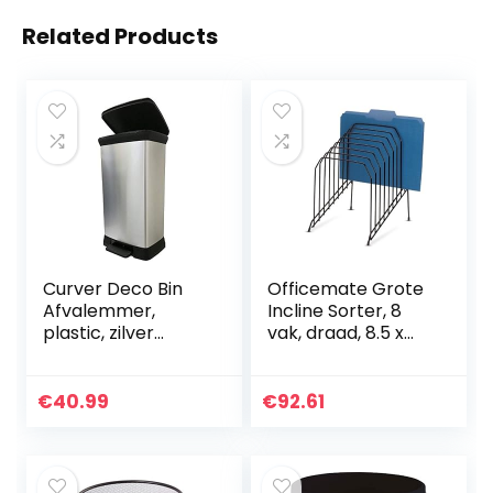
Related Products
Curver Deco Bin
Officemate Grote
Afvalemmer,
Incline Sorter, 8
plastic, zilver
vak, draad, 8.5 x
metallic, 39 x 29 x
10.375 x 12.625 Inch,
72
Zwart (25212)
€
40.99
€
92.61