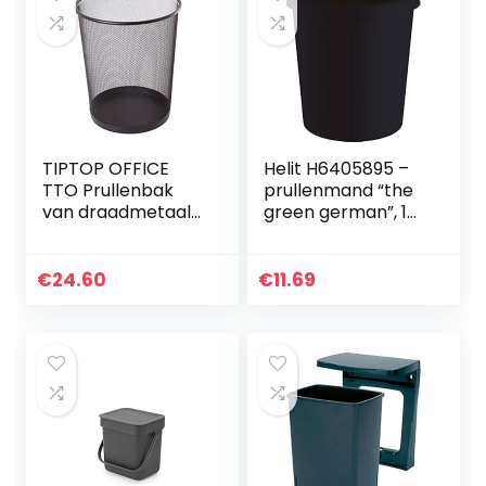
TIPTOP OFFICE
Helit H6405895 –
TTO Prullenbak
prullenmand “the
van draadmetaal
green german”, 18
19 liter, kunststof,
liter, van
zwart, Large
gerecyclede
kunststof Blauer
€
24.60
€
11.69
Engel
gecertificeerd,
antraciet-zwart, 1
stuk