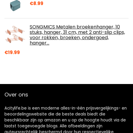
€
8.99
SONGMICS Metalen broekenhanger, 10
stuks, hanger, 31 cm, met 2 anti-slip clips,
voor rokken, broeken, ondergoed,
hanger…
€
19.99
Over ons
Acitylife.be is een moderne alles-in-één prijsvergelijkings- en
beoordelingswebsite die de beste deals biedt die
beschikbaar zijn op amazon en u op de hoogte houdt via de
laatst toegevoegde blogs. Alle afbeeldingen zijn
auteursrechtelijk beschermd door hun respectievelijke