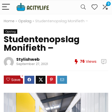
0
Home
»
Opslag
»
Studentenopslag Monifieth –
Opslag
Studentenopslag
Monifieth –
Stylishweb
76
Views
September 27, 2021
0
Save