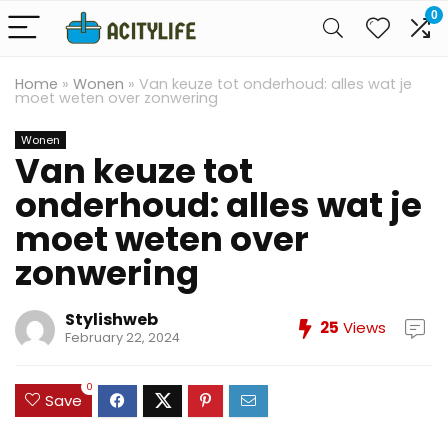
0
Home
»
Wonen
»
Van keuze tot onderhoud: alles wat je
moet weten over zonwering
Wonen
Van keuze tot
onderhoud: alles wat je
moet weten over
zonwering
Stylishweb
25
Views
February 22, 2024
0
Save