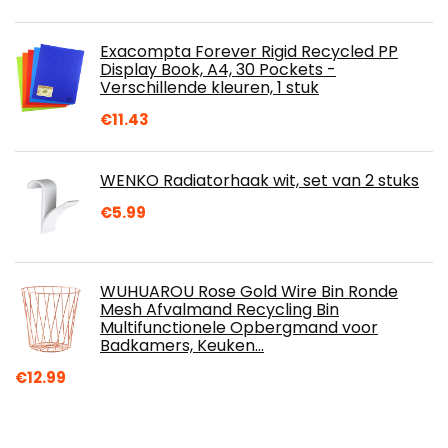
Exacompta Forever Rigid Recycled PP
Display Book, A4, 30 Pockets -
Verschillende kleuren, 1 stuk
€
11.43
WENKO Radiatorhaak wit, set van 2 stuks
€
5.99
WUHUAROU Rose Gold Wire Bin Ronde
Mesh Afvalmand Recycling Bin
Multifunctionele Opbergmand voor
Badkamers, Keuken…
€
12.99