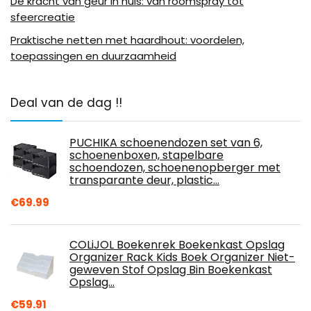
De kracht van geur in huis: van roomspray tot
sfeercreatie
Praktische netten met haardhout: voordelen,
toepassingen en duurzaamheid
Deal van de dag !!
PUCHIKA schoenendozen set van 6,
schoenenboxen, stapelbare
schoendozen, schoenenopberger met
transparante deur, plastic…
€
69.99
COLiJOL Boekenrek Boekenkast Opslag
Organizer Rack Kids Boek Organizer Niet-
geweven Stof Opslag Bin Boekenkast
Opslag…
€
59.91