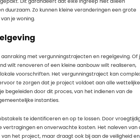
epakt. Dit garandeert dat elke ingreep niet alleen
h en duurzaam. Zo kunnen kleine veranderingen een grote
van je woning.
gelgeving
n aanraking met vergunningstrajecten en regelgeving. Of 
d wilt renoveren of een kleine aanbouw wilt realiseren,
e lokale voorschriften. Het vergunningstraject kan comple
ervoor te zorgen dat je project voldoet aan alle wettelijke
e begeleiden door dit proces, van het indienen van de
meentelijke instanties.
stakels te identificeren en op te lossen. Door vroegtijdi
e vertragingen en onverwachte kosten. Het naleven van 
 van het project, maar draagt ook bij aan de veiligheid en