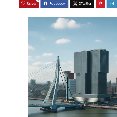
0
Save