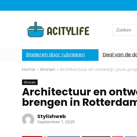
Search
for:
Bladeren door rubrieken
Deal van de d
Home
»
Wonen
»
Architectuur en ontwerp: jouw pro
Wonen
Architectuur en ontwe
brengen in Rotterda
Stylishweb
September 7, 2025