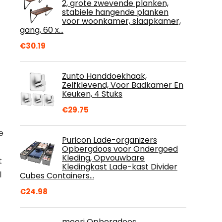
2, grote zwevende planken,
stabiele hangende planken
voor woonkamer, slaapkamer,
gang, 60 x…
€
30.19
Zunto Handdoekhaak,
Zelfklevend, Voor Badkamer En
Keuken, 4 Stuks
€
29.75
e
Puricon Lade-organizers
Opbergdoos voor Ondergoed
Kleding, Opvouwbare
t
Kledingkast Lade-kast Divider
l
Cubes Containers…
€
24.98
meori Opbergdoos