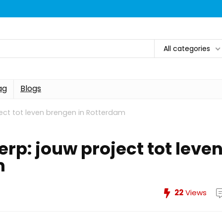
All categories
ag
Blogs
ject tot leven brengen in Rotterdam
rp: jouw project tot leve
m
22
Views