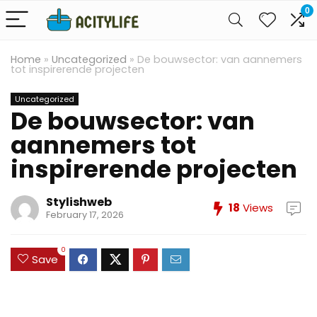
0
Home
»
Uncategorized
»
De bouwsector: van aannemers
tot inspirerende projecten
Uncategorized
De bouwsector: van
aannemers tot
inspirerende projecten
Stylishweb
18
Views
February 17, 2026
0
Save