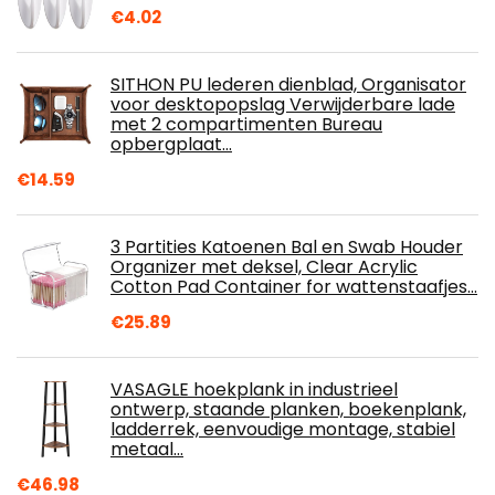
€
4.02
SITHON PU lederen dienblad, Organisator
voor desktopopslag Verwijderbare lade
met 2 compartimenten Bureau
opbergplaat…
€
14.59
3 Partities Katoenen Bal en Swab Houder
Organizer met deksel, Clear Acrylic
Cotton Pad Container for wattenstaafjes…
€
25.89
VASAGLE hoekplank in industrieel
ontwerp, staande planken, boekenplank,
ladderrek, eenvoudige montage, stabiel
metaal…
€
46.98