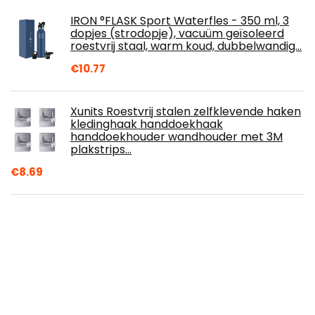
IRON °FLASK Sport Waterfles - 350 ml, 3
dopjes (strodopje), vacuüm geïsoleerd
roestvrij staal, warm koud, dubbelwandig…
€
10.77
Xunits Roestvrij stalen zelfklevende haken
kledinghaak handdoekhaak
handdoekhouder wandhouder met 3M
plakstrips…
€
8.69
mDesign - Lade-organizer voor de
kinderkamer - opbergmand/kledingkast
organizer voor babykamers en
slaapkamers - met 2…
€
10.10