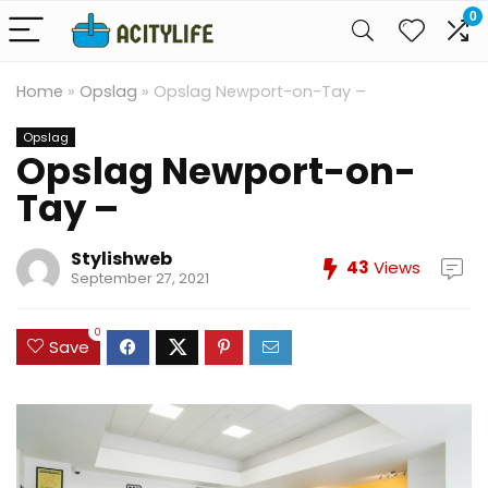
0
Home
»
Opslag
»
Opslag Newport-on-Tay –
Opslag
Opslag Newport-on-
Tay –
Stylishweb
43
Views
September 27, 2021
0
Save