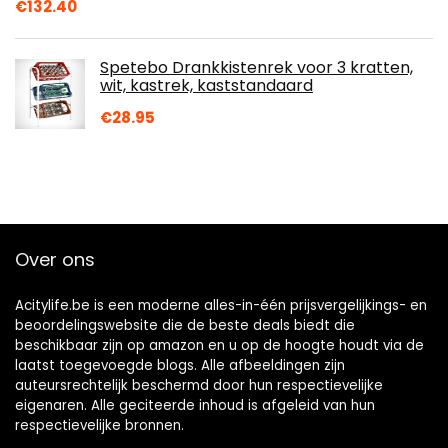
€
132.40
Spetebo Drankkistenrek voor 3 kratten,
wit, kastrek, kaststandaard
€
28.95
Over ons
Acitylife.be is een moderne alles-in-één prijsvergelijkings- en
beoordelingswebsite die de beste deals biedt die
beschikbaar zijn op amazon en u op de hoogte houdt via de
laatst toegevoegde blogs. Alle afbeeldingen zijn
auteursrechtelijk beschermd door hun respectievelijke
eigenaren. Alle geciteerde inhoud is afgeleid van hun
respectievelijke bronnen.