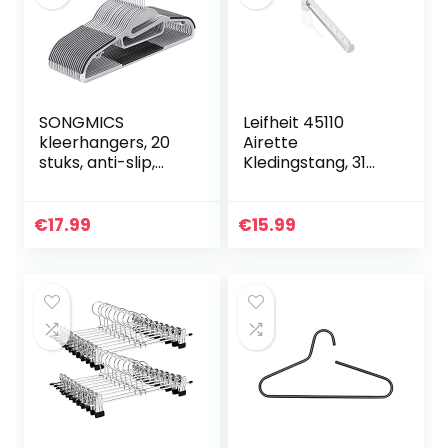
SONGMICS
Leifheit 45110
kleerhangers, 20
Airette
stuks, anti-slip,
Kledingstang, 31
premium kwaliteit,
cm Lang, voor 7
duurzaam en dun,
Kleerhangers,
0,5 cm dik,
Inklapbaar, Wit
€
17.99
€
15.99
ruimtebesparend,
sterk…