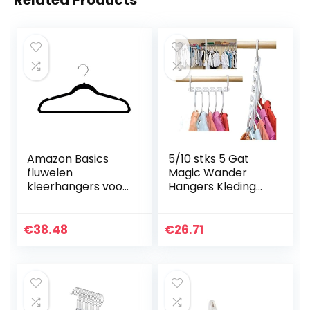
Related Products
Amazon Basics
5/10 stks 5 Gat
fluwelen
Magic Wander
kleerhangers voor
Hangers Kleding
een kostuum,
Space Saver
verpakking van 100
Space Saver
stuks (Zwart)
Wonder Magic
€
38.48
€
26.71
Kleding Hanger
Haak Hangers
Voor…