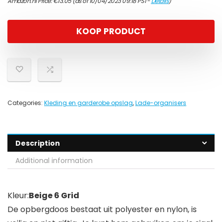
Amazon.nl Price:
€
13.05
(as of 10/04/2023 09:18 PST-
Details
)
KOOP PRODUCT
Categories:
Kleding en garderobe opslag
,
Lade-organisers
Description
Additional information
Kleur:
Beige 6 Grid
De opbergdoos bestaat uit polyester en nylon, is